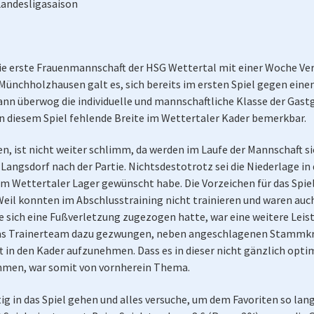
Landesligasaison
 erste Frauenmannschaft der HSG Wettertal mit einer Woche Verz
ünchholzhausen galt es, sich bereits im ersten Spiel gegen einen
dann überwog die individuelle und mannschaftliche Klasse der Ga
 diesem Spiel fehlende Breite im Wettertaler Kader bemerkbar.
en, ist nicht weiter schlimm, da werden im Laufe der Mannschaft 
Langsdorf nach der Partie. Nichtsdestotrotz sei die Niederlage in 
m Wettertaler Lager gewünscht habe. Die Vorzeichen für das Spie
Weil konnten im Abschlusstraining nicht trainieren und waren auc
die sich eine Fußverletzung zugezogen hatte, war eine weitere Leis
as Trainerteam dazu gezwungen, neben angeschlagenen Stammkräf
t in den Kader aufzunehmen. Dass es in dieser nicht gänzlich o
hmen, war somit von vornherein Thema.
 in das Spiel gehen und alles versuche, um dem Favoriten so lang