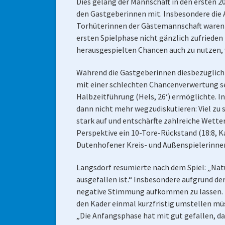
Dies gelang der Mannschaft in den ersten 20
den Gastgeberinnen mit. Insbesondere die A
Torhüterinnen der Gästemannschaft waren me
ersten Spielphase nicht gänzlich zufriede
herausgespielten Chancen auch zu nutzen,
Während die Gastgeberinnen diesbezüglich 
mit einer schlechten Chancenverwertung se
Halbzeitführung (Hels, 26‘) ermöglichte. 
dann nicht mehr wegzudiskutieren: Viel zu 
stark auf und entschärfte zahlreiche Wette
Perspektive ein 10-Tore-Rückstand (18:8, K
Dutenhofener Kreis- und Außenspielerinnen
Langsdorf resümierte nach dem Spiel: „Nat
ausgefallen ist.“ Insbesondere aufgrund de
negative Stimmung aufkommen zu lassen. Z
den Kader einmal kurzfristig umstellen müs
„Die Anfangsphase hat mit gut gefallen, dar