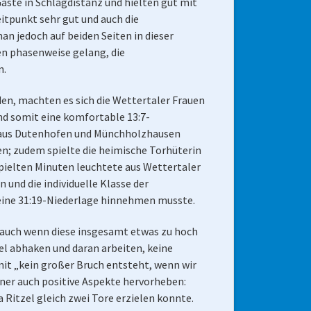
Gäste in Schlagdistanz und hielten gut mit
itpunkt sehr gut und auch die
n jedoch auf beiden Seiten in dieser
en phasenweise gelang, die
n.
en, machten es sich die Wettertaler Frauen
nd somit eine komfortable 13:7-
ft aus Dutenhofen und Münchholzhausen
en; zudem spielte die heimische Torhüterin
spielten Minuten leuchtete aus Wettertaler
 und die individuelle Klasse der
 eine 31:19-Niederlage hinnehmen musste.
 auch wenn diese insgesamt etwas zu hoch
el abhaken und daran arbeiten, keine
it „kein großer Bruch entsteht, wenn wir
iner auch positive Aspekte hervorheben:
 Ritzel gleich zwei Tore erzielen konnte.