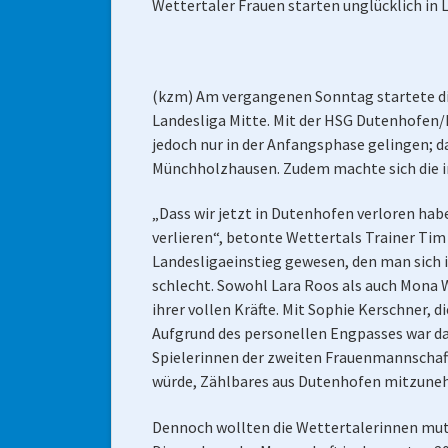
Wettertaler Frauen starten unglücklich in 
(kzm) Am vergangenen Sonntag startete die
Landesliga Mitte. Mit der HSG Dutenhofen/M
jedoch nur in der Anfangsphase gelingen; 
Münchholzhausen. Zudem machte sich die in
„Dass wir jetzt in Dutenhofen verloren hab
verlieren“, betonte Wettertals Trainer Tim 
Landesligaeinstieg gewesen, den man sich i
schlecht. Sowohl Lara Roos als auch Mona 
ihrer vollen Kräfte. Mit Sophie Kerschner, 
Aufgrund des personellen Engpasses war d
Spielerinnen der zweiten Frauenmannschaf
würde, Zählbares aus Dutenhofen mitzune
Dennoch wollten die Wettertalerinnen mutig