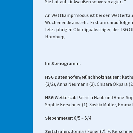
Sie hat auf Linksaußen souverän agiert.“
An Wettkampfmodus ist bei den Wettertale
Wochenende ansteht. Erst am darauffolgende
letztjährigen Oberligaabsteiger, der TSG Ob
Homburg.
Im Stenogramm:
HSG Dutenhofen/Münchholzhausen:
Katha
(3/2), Anna Neumann (2), Chisara Okpara (2)
HSG Wettertal:
Patricia Haub und Anne-Soph
Sophie Kerschner (1), Saskia Müller, Emma 
Siebenmeter:
6/5 – 5/4
Zeitstrafen:
Jönna / Exner (2), E. Kerschner 