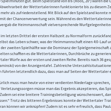
 Spielminuten gut. Beim Spielstand von 8:6 (Roos, 20‘) waren die 
bwehrarbeit der Wettertalerinnen funktionierte bis zu diesem Ze
hr als zufriedenstellend. Mit Blick auf den Spielstand konnte ma
n mit der Chancenverwertung sein. Während es den Wettertalerinn
 vergab die Heimmannschaft vielversprechende Wurfgelegenheite
im letzten Drittel der ersten Halbzeit zu Normalform zurückfand
lbst das Leben schwer, was der Heimmannschaft einen 4:0-Lauf u
In der zweiten Spielhälfte war die Dominanz der Spielgemeinscha
selten schafften es die Wettertalerinnen, Durchbrüche zu generier
rtaler Würfe aus der ersten und zweiten Reihe. Bereits nach 36 ge
aminski) von der Anzeigentafel. Zahlreiche Unterzahlsitutuationen
 führten letztendlich dazu, dass man auf Seiten der Wettertaler
ürlich muss man heute von einer verdienten Niederlage sprechen,
r Verletzungssorgen müsse man das Ergebnis akzeptieren, das Spi
udem sei eine breitere Trainingsbeteiligung wünschenswert, dam
sen.“ Trotz des bitteren Ergebnisses konnte der Wettertaler Tra
an können wir anknüpfen! Zudem ist es sehr erfreulich, dass Paula