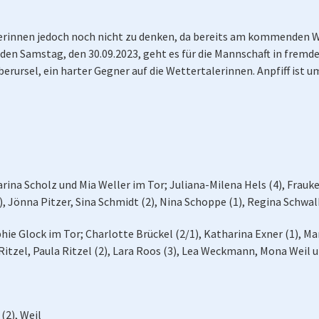
rinnen jedoch noch nicht zu denken, da bereits am kommenden Wo
n Samstag, den 30.09.2023, geht es für die Mannschaft in fremder
erursel, ein harter Gegner auf die Wettertalerinnen. Anpfiff ist u
rina Scholz und Mia Weller im Tor; Juliana-Milena Hels (4), Frau
, Jönna Pitzer, Sina Schmidt (2), Nina Schoppe (1), Regina Schwalb
ie Glock im Tor; Charlotte Brückel (2/1), Katharina Exner (1), Mar
Ritzel, Paula Ritzel (2), Lara Roos (3), Lea Weckmann, Mona Weil 
(2), Weil