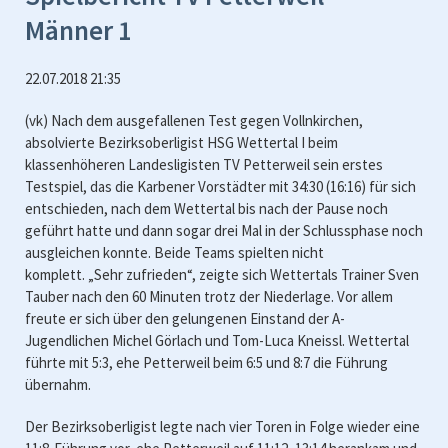
Männer 1
22.07.2018 21:35
(vk) Nach dem ausgefallenen Test gegen Vollnkirchen,
absolvierte Bezirksoberligist HSG Wettertal I beim
klassenhöheren Landesligisten TV Petterweil sein erstes
Testspiel, das die Karbener Vorstädter mit 34:30 (16:16) für sich
entschieden, nach dem Wettertal bis nach der Pause noch
geführt hatte und dann sogar drei Mal in der Schlussphase noch
ausgleichen konnte. Beide Teams spielten nicht
komplett. „Sehr zufrieden“, zeigte sich Wettertals Trainer Sven
Tauber nach den 60 Minuten trotz der Niederlage. Vor allem
freute er sich über den gelungenen Einstand der A-
Jugendlichen Michel Görlach und Tom-Luca Kneissl. Wettertal
führte mit 5:3, ehe Petterweil beim 6:5 und 8:7 die Führung
übernahm.
Der Bezirksoberligist legte nach vier Toren in Folge wieder eine