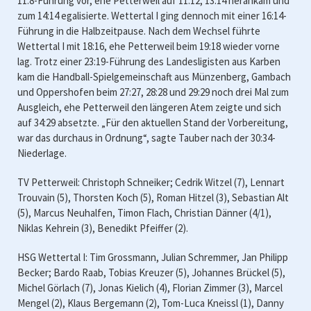
11:8-Führung vor, ehe Petterweil auf 11:12, 13:14 herankam und
zum 14:14 egalisierte. Wettertal I ging dennoch mit einer 16:14-
Führung in die Halbzeitpause. Nach dem Wechsel führte
Wettertal I mit 18:16, ehe Petterweil beim 19:18 wieder vorne
lag. Trotz einer 23:19-Führung des Landesligisten aus Karben
kam die Handball-Spielgemeinschaft aus Münzenberg, Gambach
und Oppershofen beim 27:27, 28:28 und 29:29 noch drei Mal zum
Ausgleich, ehe Petterweil den längeren Atem zeigte und sich
auf 34:29 absetzte. „Für den aktuellen Stand der Vorbereitung,
war das durchaus in Ordnung“, sagte Tauber nach der 30:34-
Niederlage.
TV Petterweil: Christoph Schneiker; Cedrik Witzel (7), Lennart
Trouvain (5), Thorsten Koch (5), Roman Hitzel (3), Sebastian Alt
(5), Marcus Neuhalfen, Timon Flach, Christian Dänner (4/1),
Niklas Kehrein (3), Benedikt Pfeiffer (2).
HSG Wettertal I: Tim Grossmann, Julian Schremmer, Jan Philipp
Becker; Bardo Raab, Tobias Kreuzer (5), Johannes Brückel (5),
Michel Görlach (7), Jonas Kielich (4), Florian Zimmer (3), Marcel
Mengel (2), Klaus Bergemann (2), Tom-Luca Kneissl (1), Danny