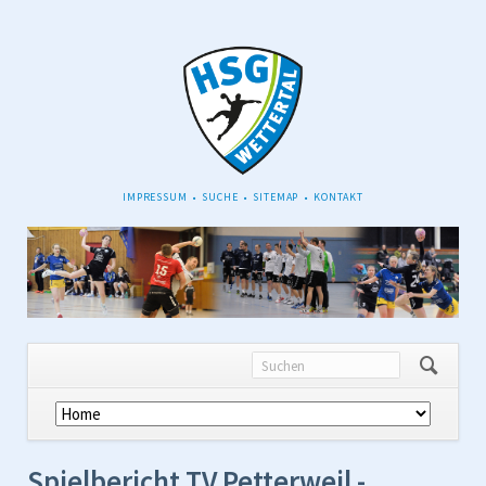
NAVIGATION
IMPRESSUM
SUCHE
SITEMAP
KONTAKT
ÜBERSPRINGEN
Navigation
überspringen
Spielbericht TV Petterweil -