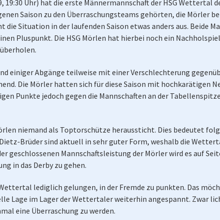
19:30 Uhr) hat die erste Männermannschaft der HSG Wettertal de
enen Saison zu den Überraschungsteams gehörten, die Mörler bel
eht die Situation in der laufenden Saison etwas anders aus. Beide
einen Pluspunkt. Die HSG Mörlen hat hierbei noch ein Nachholspie
 überholen.
nd einiger Abgänge teilweise mit einer Verschlechterung gegenübe
hend. Die Mörler hatten sich für diese Saison mit hochkarätigen
erigen Punkte jedoch gegen die Mannschaften an der Tabellenspitz
Mörlen niemand als Toptorschütze heraussticht. Dies bedeutet folgl
Dietz-Brüder sind aktuell in sehr guter Form, weshalb die Wetterta
er geschlossenen Mannschaftsleistung der Mörler wird es auf Se
ung in das Derby zu gehen.
G Wettertal lediglich gelungen, in der Fremde zu punkten. Das 
lle Lage im Lager der Wettertaler weiterhin angespannt. Zwar lic
inmal eine Überraschung zu werden.