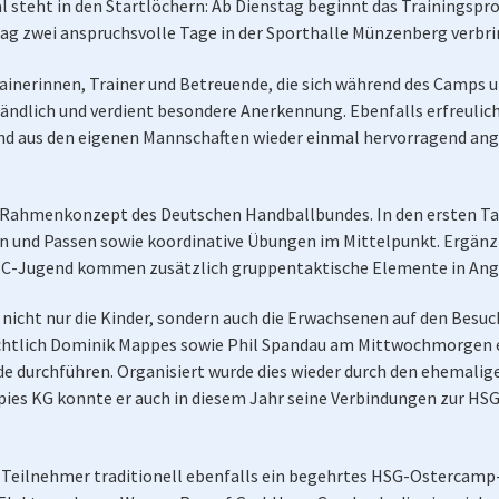
steht in den Startlöchern: Ab Dienstag beginnt das Trainingspro
g zwei anspruchsvolle Tage in der Sporthalle Münzenberg verbri
rainerinnen, Trainer und Betreuende, die sich während des Camps
ndlich und verdient besondere Anerkennung. Ebenfalls erfreulich
nd aus den eigenen Mannschaften wieder einmal hervorragend a
m Rahmenkonzept des Deutschen Handballbundes. In den ersten Tag
n und Passen sowie koordinative Übungen im Mittelpunkt. Ergänzt
d C-Jugend kommen zusätzlich gruppentaktische Elemente in Angr
 nicht nur die Kinder, sondern auch die Erwachsenen auf den Besu
ichtlich Dominik Mappes sowie Phil Spandau am Mittwochmorgen ei
durchführen. Organisiert wurde dies wieder durch den ehemalige
 Spies KG konnte er auch in diesem Jahr seine Verbindungen zur HS
 Teilnehmer traditionell ebenfalls ein begehrtes HSG-Ostercamp-