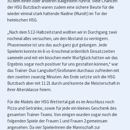
zu dem einen oder anderen Ballgewinn führte. Viele Chancen
der HSG Butzbach waren zudem eine sichere Beute für die
wieder einmal stark haltende Nadine (Mundt) im Tor der
heimischen HSG.
„Nach dem 5:12-Halbzeitstand wollten wir in Durchgang zwei
nochmal alles versuchen, um den Abstand zu verringern.
Phasenweise ist uns das auch ganz gut gelungen. Jede
Spielerin konnte im 6-vs-6 nochmal ordentlich Einsatzzeiten
sammeln und mit ein bisschen mehr Wurfglück hätten wir das
Ergebnis sogar noch positiver für uns gestalten können,“ war
das Trainer-Duo Langsdorf/Großmann durchaus zufrieden mit
den zweiten zwanzig Minuten. Am Ende setzte sich die HSG
Butzbach aber mit 11:21 durch und konnte die Meisterschaft in
ihrer Altersklasse feiern.
Für die Mädels der HSG Wettertal gab es im Anschluss noch
Pizza und Getränke, sowie für jede ein kleines Geschenk des
gesamten Trainer-Teams. Von einigen wurden sogar noch die
folgenden Spiele der Frauen 1 und Frauen 2 gemeinsam
angesehen. Da vier Spielerinnen die Mannschaft zur