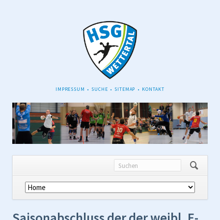
NAVIGATION
IMPRESSUM
SUCHE
SITEMAP
KONTAKT
ÜBERSPRINGEN
Navigation
überspringen
Saisonabschluss der der weibl. E-