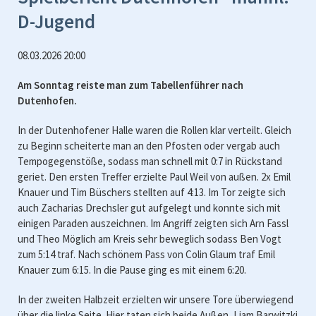
D-Jugend
08.03.2026 20:00
Am Sonntag reiste man zum Tabellenführer nach
Dutenhofen.
In der Dutenhofener Halle waren die Rollen klar verteilt. Gleich
zu Beginn scheiterte man an den Pfosten oder vergab auch
Tempogegenstöße, sodass man schnell mit 0:7 in Rückstand
geriet. Den ersten Treffer erzielte Paul Weil von außen. 2x Emil
Knauer und Tim Büschers stellten auf 4:13. Im Tor zeigte sich
auch Zacharias Drechsler gut aufgelegt und konnte sich mit
einigen Paraden auszeichnen. Im Angriff zeigten sich Arn Fassl
und Theo Möglich am Kreis sehr beweglich sodass Ben Vogt
zum 5:14 traf. Nach schönem Pass von Colin Glaum traf Emil
Knauer zum 6:15. In die Pause ging es mit einem 6:20.
In der zweiten Halbzeit erzielten wir unsere Tore überwiegend
über die linke Seite. Hier taten sich beide Außen, Liam Barwitzki