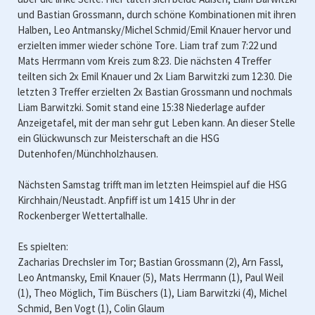
und Bastian Grossmann, durch schöne Kombinationen mit ihren
Halben, Leo Antmansky/Michel Schmid/Emil Knauer hervor und
erzielten immer wieder schöne Tore. Liam traf zum 7:22 und
Mats Herrmann vom Kreis zum 8:23. Die nächsten 4 Treffer
teilten sich 2x Emil Knauer und 2x Liam Barwitzki zum 12:30. Die
letzten 3 Treffer erzielten 2x Bastian Grossmann und nochmals
Liam Barwitzki. Somit stand eine 15:38 Niederlage aufder
Anzeigetafel, mit der man sehr gut Leben kann. An dieser Stelle
ein Glückwunsch zur Meisterschaft an die HSG
Dutenhofen/Münchholzhausen.
Nächsten Samstag trifft man im letzten Heimspiel auf die HSG
Kirchhain/Neustadt. Anpfiff ist um 14:15 Uhr in der
Rockenberger Wettertalhalle.
Es spielten:
Zacharias Drechsler im Tor; Bastian Grossmann (2), Arn Fassl,
Leo Antmansky, Emil Knauer (5), Mats Herrmann (1), Paul Weil
(1), Theo Möglich, Tim Büschers (1), Liam Barwitzki (4), Michel
Schmid, Ben Vogt (1), Colin Glaum