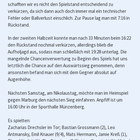
schafften wir es nicht den Spielstand entscheidend zu
verkürzen, da sich dann auch doch immer mal ein technischer
Fehler oder Ballverlust einschlich. Zur Pause lag man mit 7:16 in
Rückstand.
In der zweiten Halbzeit konnte man nach 33 Minuten beim 16:22
den Rückstand nochmal verkürzen, allerdings blieb die
Aufholjagd aus, sodass man schließlich mit 19:28 unterlag. Die
mangelnde Chancenverwertung zu Beginn des Spiels hat uns
letztlich die Chance auf den Auswärtssieg genommen, denn
ansonsten befand man sich mit dem Gegner absolut auf
Augenhöhe.
Nächsten Samstag, am Nikolaustag, möchte man im Heimspiel
gegen Marburg den nächsten Sieg einfahren. Anpfiff ist um
16.00 Uhr in der Sporthalle Münzenberg.
Es spielten:
Zacharias Drechsler im Tor; Bastian Grossmann (2), Leo
Antmansky, Emil Knauer (9/4), Mats Herrmann, Jamie Kreß (1),