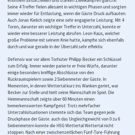
enormem Einsatzwillen und starken Zweikämpfen glänzte.
Seine 4 Treffer fielen allesamt in wichtigen Phasen und sorgten
immer wieder für Entlastung, wenn die Gäste Druck aufbauten.
Auch Jonas Kielich zeigte eine sehr engagierte Leistung. Mit 4
Toren, darunter ein wichtiger Treffer in Unterzahl, konnte er
wieder eine besserer Leistung abrufen. Leon Kaus, welcher
große Probleme mit seinem Knie hatte, kämpfte sich ebenfalls
durch und war gerade in der Überzahl sehr effektiv.
Defensiv war vor allem Torhüter Philipp Becker ein Schlüssel
zum Erfolg. Immer wieder parierte er freie Würfe, darunter
einige besonders knifflige Abschlüsse von den
Rückraumspielern sowie 2 Siebenmeter der Gäste. In
Momenten, in denen Wettertal kurz ins Wanken geriet, war
Becker zur Stelle und hielt seine Mannschaft im Spiel. Die
Heimmannschaft zeigte über 60 Minuten einen
bemerkenswerten Kampfgeist: Trotz mehrfacher
Unterzahlsituationen stemmte sich das Team gegen jede
Druckphase der Gäste. auch das Ungleichgewicht von 0 zu 6
Siebenmetern konnte die HSG Wettertal Wettertal nicht
stoppen. Nach einer zwischenzeitlichen Fünf-Tore-Führung