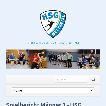
NAVIGATION
IMPRESSUM
SUCHE
SITEMAP
KONTAKT
ÜBERSPRINGEN
Navigation
überspringen
Spielbericht Männer 1 - HSG