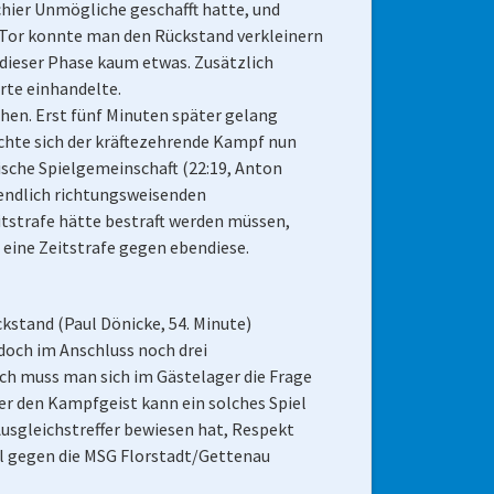
schier Unmögliche geschafft hatte, und
m Tor konnte man den Rückstand verkleinern
 dieser Phase kaum etwas. Zusätzlich
rte einhandelte.
ehen. Erst fünf Minuten später gelang
machte sich der kräftezehrende Kampf nun
ische Spielgemeinschaft (22:19, Anton
ztendlich richtungsweisenden
itstrafe hätte bestraft werden müssen,
eine Zeitstrafe gegen ebendiese.
kstand (Paul Dönicke, 54. Minute)
edoch im Anschluss noch drei
ch muss man sich im Gästelager die Frage
ber den Kampfgeist kann ein solches Spiel
Ausgleichstreffer bewiesen hat, Respekt
el gegen die MSG Florstadt/Gettenau