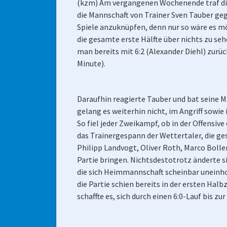
(kzm) Am vergangenen Wochenende traf die
die Mannschaft von Trainer Sven Tauber ge
Spiele anzuknüpfen, denn nur so wäre es m
die gesamte erste Hälfte über nichts zu seh
man bereits mit 6:2 (Alexander Diehl) zurü
Minute).
Daraufhin reagierte Tauber und bat seine M
gelang es weiterhin nicht, im Angriff sowi
So fiel jeder Zweikampf, ob in der Offensiv
das Trainergespann der Wettertaler, die ge
Philipp Landvogt, Oliver Roth, Marco Boll
Partie bringen. Nichtsdestotrotz änderte s
die sich Heimmannschaft scheinbar uneinho
die Partie schien bereits in der ersten Ha
schaffte es, sich durch einen 6:0-Lauf bis z