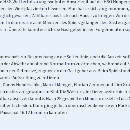
 HSG Wettertal zu ungewohnter Anwurfzeit auf die HSG Hungen/L
gen den Viertplatzierten beweisen. Man hatte sich vorgenommen,
öglich gewesen, Zählbares aus Lich nach Hause zu bringen. Von di
en. In den ersten acht Minuten des Spiels gelangen den Gästen gan
ck. In Überzahl konnten sich die Gastgeber in den Folgeminuten so
annschaft zur Besprechung an die Seitenlinie, doch die Auszeit so
e in der Abwehr annährend Normalform zu erreichen, während auf S
e oder der Defensive, zugunsten der Gastgeber aus. Beim Spielstan
samte Aufstellung zu rotieren.
er, Danny Hendrischke, Marcel Mengel, Florian Zimmer und Tim Gro
ich nichts am gewohnten Bild. Die Wettertaler fielen weiterhin mi
lbar absetzen konnte. Nach 25 gespielten Minuten erzielte Luca 
lbzeit entschieden. Dann ging jedoch überraschenderweise ein Ruc
ur Pause auf 16:12 heran zu kämpfen.