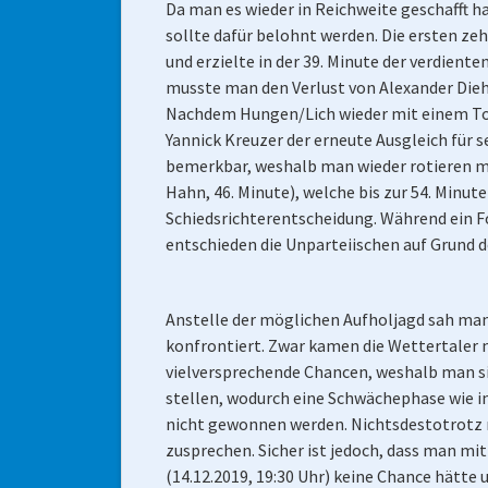
Da man es wieder in Reichweite geschafft ha
sollte dafür belohnt werden. Die ersten z
und erzielte in der 39. Minute der verdien
musste man den Verlust von Alexander Diehl
Nachdem Hungen/Lich wieder mit einem Tor v
Yannick Kreuzer der erneute Ausgleich für 
bemerkbar, weshalb man wieder rotieren mu
Hahn, 46. Minute), welche bis zur 54. Minu
Schiedsrichterentscheidung. Während ein Fo
entschieden die Unparteiischen auf Grund 
Anstelle der möglichen Aufholjagd sah man 
konfrontiert. Zwar kamen die Wettertaler n
vielversprechende Chancen, weshalb man si
stellen, wodurch eine Schwächephase wie in
nicht gewonnen werden. Nichtsdestotrotz mu
zusprechen. Sicher ist jedoch, dass man m
(14.12.2019, 19:30 Uhr) keine Chance hätte 