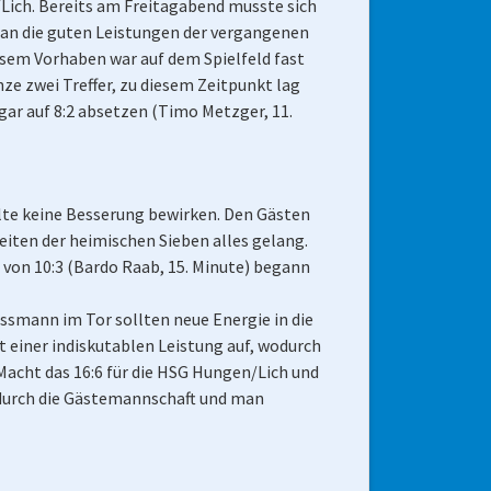
ich. Bereits am Freitagabend musste sich
 an die guten Leistungen der vergangenen
esem Vorhaben war auf dem Spielfeld fast
ze zwei Treffer, zu diesem Zeitpunkt lag
gar auf 8:2 absetzen (Timo Metzger, 11.
llte keine Besserung bewirken. Den Gästen
eiten der heimischen Sieben alles gelang.
d von 10:3 (Bardo Raab, 15. Minute) begann
ssmann im Tor sollten neue Energie in die
t einer indiskutablen Leistung auf, wodurch
Macht das 16:6 für die HSG Hungen/Lich und
k durch die Gästemannschaft und man