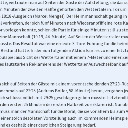
tte, vertraute man auf Seiten der Gäste der Aufstellung, die das 
ehn Minuten der zweiten Hälfte gehörten den Wettertalern. Tor u
ten 18:18-Ausgleich (Marcel Mengel). Der Heimmannschaft gelang in
 verkraften, der sich fünf Minuten nach Wiederanpfiff eine rote Ka
orlegen konnte, schien die Partie für einige Minuten still zu st
seine Mannschaft (19:19, 44. Minute). Auf Seiten der Wettertaler 
sste. Das Resultat war eine erneute 3-Tore-Führung für die heim
te Bestand hatte. In der nun folgenden Aktion kam es zu einer let
ulspiel aus Sicht der Wettertaler mit einem 7-Meter und einer Ze
des lautstarken Reklamierens der Wettertaler Auswechselbank auf 
sich auf Seiten der Gäste mit einem vorentscheidenden 27:23-Rüc
ochmals auf 27:25 (Andreas Boller, 58. Minute) heran, vergaben j
ch schlussendlich mit 29:25 geschlagen geben musste. Letztendli
 den ersten 25 Minuten der ersten Halbzeit zu erklären ist. Nur ü
ss man der Mannschaft für die Moral, die sie vor allem bis zum 
it einer solch desolaten Vorstellung auch im kommenden Heimspi
und es deshalb einer deutlichen Steigerung bedarf.