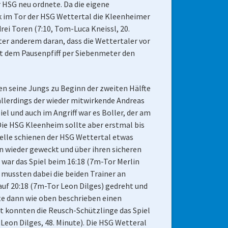
r HSG neu ordnete. Da die eigene
k im Tor der HSG Wettertal die Kleenheimer
rei Toren (7:10, Tom-Luca Kneissl, 20.
ter anderem daran, dass die Wettertaler vor
it dem Pausenpfiff per Siebenmeter den
en seine Jungs zu Beginn der zweiten Hälfte
allerdings der wieder mitwirkende Andreas
el und auch im Angriff war es Boller, der am
ie HSG Kleenheim sollte aber erstmal bis
 Felle schienen der HSG Wettertal etwas
n wieder geweckt und über ihren sicheren
 war das Spiel beim 16:18 (7m-Tor Merlin
mussten dabei die beiden Trainer an
uf 20:18 (7m-Tor Leon Dilges) gedreht und
llte dann wie oben beschrieben einen
t konnten die Reusch-Schützlinge das Spiel
Leon Dilges, 48. Minute). Die HSG Wetteral