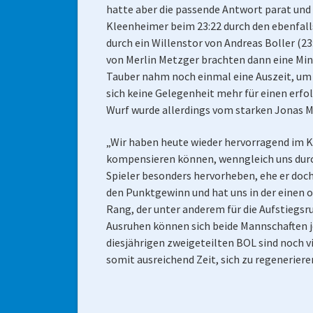
hatte aber die passende Antwort parat und 
Kleenheimer beim 23:22 durch den ebenfalls
durch ein Willenstor von Andreas Boller (23
von Merlin Metzger brachten dann eine Minut
Tauber nahm noch einmal eine Auszeit, um 
sich keine Gelegenheit mehr für einen erfo
Wurf wurde allerdings vom starken Jonas Mu
„Wir haben heute wieder hervorragend im Ko
kompensieren können, wenngleich uns durch 
Spieler besonders hervorheben, ehe er doch
den Punktgewinn und hat uns in der einen o
Rang, der unter anderem für die Aufstiegsru
Ausruhen können sich beide Mannschaften jed
diesjährigen zweigeteilten BOL sind noch v
somit ausreichend Zeit, sich zu regeneriere