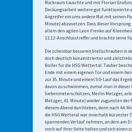
Rückraum tauschte und mit Florian Großmann
Deckungsarbeit weitere gut funktionierte 
Angreifer ein ums andere Mal mit seinen Par
Minute) abzusetzen. Dass dieser Vorsprung 
allem den agilen Leon Frenko auf Kleenheim
11:12-Anschlusstreffer und brachte seine F
Die scheinbar besseren Stellschrauben in d
doch deutlich konzentrierter und zielstreb
Boller für die HSG Wettertal. Tauber besche
Ende mit einem eigenen Tor und einem her
zur 35. Minute und einem 5:0-Lauf das Ergeb
davon zu schwimmen, zumal man in dieser P
Siebenmeterschützen, Merlin Metzger, arbei
Metzger, 41. Minute) wieder zugunsten der
diesem Abend durchleben, denn nach 44. Mi
die HSG Wetteral war innerhalb kürzester Ze
spannenden Verlauf nehmen, an dem am Ende
noch auf ihrer Seite halten und sich einen