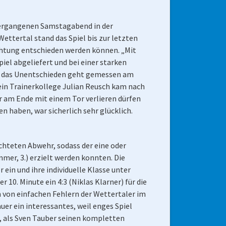
 vergangenen Samstagabend in der
ttertal stand das Spiel bis zur letzten
ichtung entschieden werden können. „Mit
iel abgeliefert und bei einer starken
, das Unentschieden geht gemessen am
sein Trainerkollege Julian Reusch kam nach
r am Ende mit einem Tor verlieren dürfen
 haben, war sicherlich sehr glücklich.
ichteten Abwehr, sodass der eine oder
er, 3.) erzielt werden konnten. Die
ein und ihre individuelle Klasse unter
 10. Minute ein 4:3 (Niklas Klarner) für die
h von einfachen Fehlern der Wettertaler im
uer ein interessantes, weil enges Spiel
n, als Sven Tauber seinen kompletten