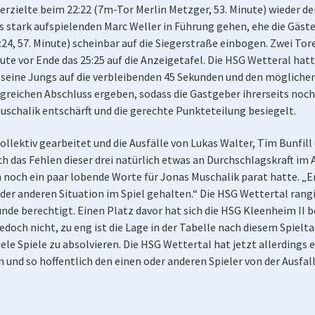
erzielte beim 22:22 (7m-Tor Merlin Metzger, 53. Minute) wieder de
 stark aufspielenden Marc Weller in Führung gehen, ehe die Gäst
:24, 57. Minute) scheinbar auf die Siegerstraße einbogen. Zwei To
e vor Ende das 25:25 auf die Anzeigetafel. Die HSG Wetteral hatte
seine Jungs auf die verbleibenden 45 Sekunden und den mögliche
lgreichen Abschluss ergeben, sodass die Gastgeber ihrerseits noch
schalik entschärft und die gerechte Punkteteilung besiegelt.
llektiv gearbeitet und die Ausfälle von Lukas Walter, Tim Bunfil
das Fehlen dieser drei natürlich etwas an Durchschlagskraft im A
 noch ein paar lobende Worte für Jonas Muschalik parat hatte. „E
der anderen Situation im Spiel gehalten.“ Die HSG Wettertal rang
nde berechtigt. Einen Platz davor hat sich die HSG Kleenheim II b
och nicht, zu eng ist die Lage in der Tabelle nach diesem Spielta
iele Spiele zu absolvieren. Die HSG Wettertal hat jetzt allerding
n und so hoffentlich den einen oder anderen Spieler von der Ausfal