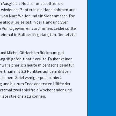
n Ausgleich. Noch einmal sollten die
e wieder das Zepter in die Hand nahmen und
re von Marc Weller und ein Siebenmeter-Tor
 also alles selbst in der Hand und Sven
n Punktgewinn einzustimmen. Leider sollte
 einmal in Ballbesitz gelangten. Der letzte
l und Michel Görlach im Rückraum gut
ngriff gefehlt hat,“ wollte Tauber keinen
r war sicherlich heute mitentscheidend für
iert nun mit 3:3 Punkten auf dem dritten
ei einem Spiel weniger positioniert.
g und bis zum Ende der ersten Hälfte der
s erstmal zwei spielfreie Wochenenden und
lliste streichen zu können.