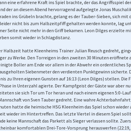
 eine erfahrene Kraft ins Spiel brachte, der das Angriffsspiel de
und der an diesem Abend hervorragend aufgelegte Jonas Muschali
aden ins Grübeln brachte, gelang es der Tauber-Sieben, sich mit d
leider nicht bis zum Halbzeitpfiff gehalten werden konnte, lag un
er Seite nicht mehr in den Griff bekamen. Leon Dilges erzielte m
arben somit wieder in Schlagdistanz.
er Halbzeit hatte Kleenheims Trainer Julian Reusch gedreht, ging
iger zu Werke. Den Torreigen in den zweiten 30 Minuten eröffnete 
inigte Boller am Ende vor allem in der Abwehr ein ordentliches Spi
ausgeholten Siebenmeter den verdienten Punktgewinn sicherte. D
nis zu Ihren eigenen Gunsten auf 16:13 (Leon Dilges) stellen. Die
hase in Unterzahl agierte. Der Kampfgeist der Gäste war aber nu
teten sie sich Tor um Tor heran und nach einem eigenen 5:0-Lauf
 Mannschaft von Sven Tauber gedreht. Eine wahre Achterbahnfahrt 
nuten hatte die heimische HSG Kleenheim das Spiel schon wieder a
it wieder im Hintertreffen. Das letzte Viertel in diesem Spiel so
 keine Mannschaft das Parkett als Sieger verlassen sollte. Zuers
 scheinbar komfortablen Drei-Tore-Vorsprung herauswerfen (22:19, 