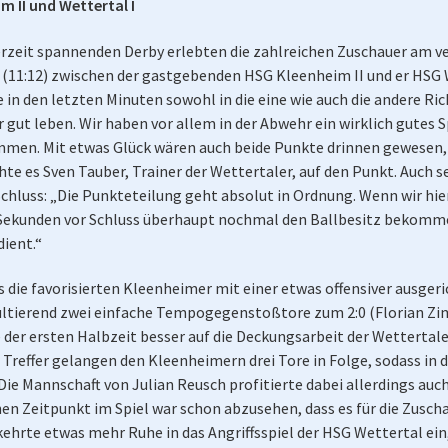
 II und Wettertal I
derzeit spannenden Derby erlebten die zahlreichen Zuschauer am
(11:12) zwischen der gastgebenden HSG Kleenheim II und er HSG We
 in den letzten Minuten sowohl in die eine wie auch die andere R
ut leben. Wir haben vor allem in der Abwehr ein wirklich gutes Sp
mmen. Mit etwas Glück wären auch beide Punkte drinnen gewesen
hte es Sven Tauber, Trainer der Wettertaler, auf den Punkt. Auch 
hluss: „Die Punkteteilung geht absolut in Ordnung. Wenn wir hie
 Sekunden vor Schluss überhaupt nochmal den Ballbesitz bekommen
dient.“
s die favorisierten Kleenheimer mit einer etwas offensiver ausger
ultierend zwei einfache Tempogegenstoßtore zum 2:0 (Florian Zimm
er ersten Halbzeit besser auf die Deckungsarbeit der Wettertaler 
reffer gelangen den Kleenheimern drei Tore in Folge, sodass in der
Die Mannschaft von Julian Reusch profitierte dabei allerdings auc
en Zeitpunkt im Spiel war schon abzusehen, dass es für die Zuscha
 kehrte etwas mehr Ruhe in das Angriffsspiel der HSG Wettertal ei