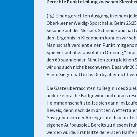
Gerechte Punkteteilung zwischen Kleenheim
(fg) Einen gerechten Ausgang in einem je
Oberkleener Weidig-Sporthalle. Beim 25:25 
Sekunde auf des Messers Schneide und hätte
dem Ergebnis in Kleenheim können wir sehr g
Mannschaft verdient einen Punkt mitgeno
Spielverlauf aber absolut in Ordnung,“ brac
den 60 spannenden Minuten zum gleichen Sc
wir uns auch nicht beschweren. Dass wir 20
Einen Sieger hatte das Derby aber nicht ver
Die Gäste überraschten zu Beginn des Spiel
andere einfache Ballgewinn und daraus res
Heimmannschaft stellte sich dann im Laufe d
Beweis, denn nach dem dritten Wettertaler T
Gastgeber von der Anzeigetafel leuchtete. 
eigenen Aufbauspiel. Bereits zu diesem früh
werden würde. Erst Mitte der ersten Hälfte