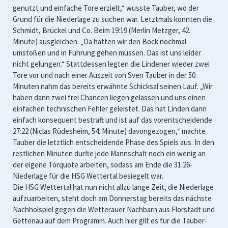
genutzt und einfache Tore erzielt,“ wusste Tauber, wo der
Grund für die Niederlage zu suchen war. Letztmals konnten die
Schmidt, Brückel und Co. Beim 19:19 (Merlin Metzger, 42.
Minute) ausgleichen. „Da hätten wir den Bock nochmal
umstoßen und in Führung gehen müssen. Das ist uns leider
nicht gelungen.“ Stattdessen legten die Lindener wieder zwei
Tore vor und nach einer Auszeit von Sven Tauber in der 50.
Minuten nahm das bereits erwähnte Schicksal seinen Lauf. „Wir
haben dann zwei frei Chancen liegen gelassen und uns einen
einfachen technischen Fehler geleistet. Das hat Linden dann
einfach konsequent bestraft und ist auf das vorentscheidende
27:22 (Niclas Rüdesheim, 54. Minute) davongezogen,“ machte
Tauber die letztlich entscheidende Phase des Spiels aus. In den
restlichen Minuten durfte jede Mannschaft noch ein wenig an
der eigene Torquote arbeiten, sodass am Ende die 31:26-
Niederlage für die HSG Wettertal besiegelt war.
Die HSG Wettertal hat nun nicht allzu lange Zeit, die Niederlage
aufzuarbeiten, steht doch am Donnerstag bereits das nächste
Nachholspiel gegen die Wetterauer Nachbarn aus Florstadt und
Gettenau auf dem Programm. Auch hier gilt es für die Tauber-