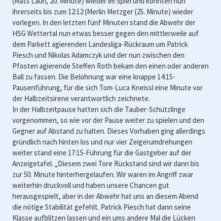
(Mats Laun, 20. Minute) wieder im Spiel und konnten nun
ihrerseits bis zum 12:12 (Merlin Metzger (25. Minute) wieder
vorlegen. In den letzten fünf Minuten stand die Abwehr der
HSG Wettertal nun etwas besser gegen den mittlerweile auf
dem Parkett agierenden Landesliga-Rückraum um Patrick
Piesch und Nikolas Adamczyk und der nun zwischen den
Pfosten agierende Steffen Roth bekam den einen oder anderen
Ball zu fassen. Die Belohnung war eine knappe 14:15-
Pausenführung, für die sich Tom-Luca Kneissl eine Minute vor
der Halbzeitsirene verantwortlich zeichnete.
In der Halbzeitpause hatten sich die Tauber-Schützlinge
vorgenommen, so wie vor der Pause weiter zu spielen und den
Gegner auf Abstand zu halten. Dieses Vorhaben ging allerdings
gründlich nach hinten los und nur vier Zeigerumdrehungen
weiter stand eine 17:15-Führung für die Gastgeber auf der
Anzeigetafel. „Diesem zwei Tore Rückstand sind wir dann bis
zur 50. Minute hinterhergelaufen. Wir waren im Angriff zwar
weiterhin druckvoll und haben unsere Chancen gut
herausgespielt, aber in der Abwehr hat uns an diesem Abend
die nötige Stabilität gefehlt. Patrick Piesch hat dann seine
Klasse aufblitzen lassen und ein ums andere Mal die Lücken