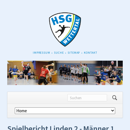
NAVIGATION
IMPRESSUM
SUCHE
SITEMAP
KONTAKT
ÜBERSPRINGEN
Navigation
überspringen
Spielbericht Linden 2 - Männer 1