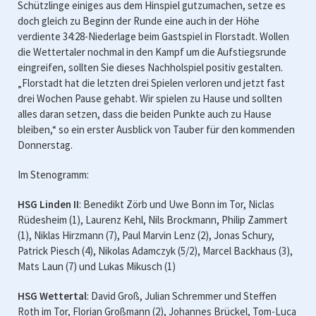
Schützlinge einiges aus dem Hinspiel gutzumachen, setze es
doch gleich zu Beginn der Runde eine auch in der Höhe
verdiente 34:28-Niederlage beim Gastspiel in Florstadt. Wollen
die Wettertaler nochmal in den Kampf um die Aufstiegsrunde
eingreifen, sollten Sie dieses Nachholspiel positiv gestalten.
„Florstadt hat die letzten drei Spielen verloren und jetzt fast
drei Wochen Pause gehabt. Wir spielen zu Hause und sollten
alles daran setzen, dass die beiden Punkte auch zu Hause
bleiben,“ so ein erster Ausblick von Tauber für den kommenden
Donnerstag.
Im Stenogramm:
HSG Linden II
: Benedikt Zörb und Uwe Bonn im Tor, Niclas
Rüdesheim (1), Laurenz Kehl, Nils Brockmann, Philip Zammert
(1), Niklas Hirzmann (7), Paul Marvin Lenz (2), Jonas Schury,
Patrick Piesch (4), Nikolas Adamczyk (5/2), Marcel Backhaus (3),
Mats Laun (7) und Lukas Mikusch (1)
HSG Wettertal
: David Groß, Julian Schremmer und Steffen
Roth im Tor, Florian Großmann (2), Johannes Brückel, Tom-Luca