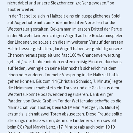
nicht dabei und unsere Siegchancen größer gewesen,“ so
Tauber weiter.
In der Tat sollte sich in Halbzeit eins ein ausgeglichenes Spiel
auf Augenhöhe mit zum Ende hin leichten Vorteilen für die
Wettertaler gestalten. Bekam man im ersten Drittel der Partie
in der Abwehr keinen richtigen Zugriff auf die Rückraumspieler
der Lindener, so sollte sich dies im weiteren Verlauf der ersten
Hälfte besser gestalten. „Im Angriff haben wir geduldig unsere
Chancen herausgespielt und fast 100 % Chancenverwertung
gehabt,“ war Tauber mit den ersten dreißig Minuten durchaus
zufrieden, wenngleich seine Mannschaft sicherlich mit dem
einen oder anderen Tor mehr Vorsprung in die Halbzeit hätte
gehen können. Bis zum 4:4 (Christian Schmidt, 7. Minute) legte
die Heimmannschaft stets ein Tor vor und die Gäste aus dem
Wettertal konnte postwendend egalisieren. Dank einiger
Paraden von David Groß im Tor der Wettertaler schaffte es die
Mannschaft von Tauber, beim 6:8 (Merlin Metzger, 15. Minute)
erstmals, sich mit zwei Toren abzusetzen. Diese Freude sollte
allerdings nur kurz wären, denn die Lindener waren sowohl
beim 8:8 (Paul Marvin Lenz, (17. Minute) als auch beim 10:10