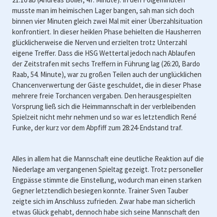
musste man im heimischen Lager bangen, sah man sich doch
binnen vier Minuten gleich zwei Mal mit einer Überzahlsituation
konfrontiert. In dieser heiklen Phase behielten die Hausherren
glücklicherweise die Nerven und erzielten trotz Unterzahl
eigene Treffer. Dass die HSG Wettertal jedoch nach Ablaufen
der Zeitstrafen mit sechs Treffern in Führung lag (26:20, Bardo
Raab, 54. Minute), war zu großen Teilen auch der unglücklichen
Chancenverwertung der Gäste geschuldet, die in dieser Phase
mehrere freie Torchancen vergaben. Den herausgespielten
Vorsprung ließ sich die Heimmannschaft in der verbleibenden
Spielzeit nicht mehr nehmen und so war es letztendlich René
Funke, der kurz vor dem Abpfiff zum 28:24-Endstand traf.
Alles in allem hat die Mannschaft eine deutliche Reaktion auf die
Niederlage am vergangenen Spieltag gezeigt. Trotz personeller
Engpässe stimmte die Einstellung, wodurch man einen starken
Gegner letztendlich besiegen konnte. Trainer Sven Tauber
zeigte sich im Anschluss zufrieden. Zwar habe man sicherlich
etwas Glück gehabt, dennoch habe sich seine Mannschaft den