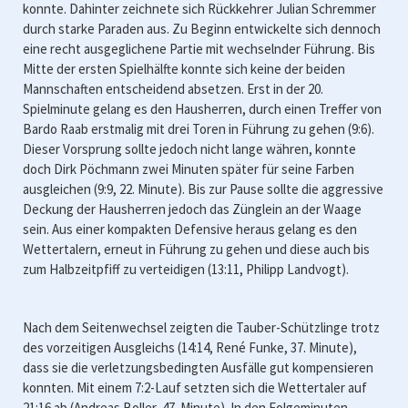
konnte. Dahinter zeichnete sich Rückkehrer Julian Schremmer
durch starke Paraden aus. Zu Beginn entwickelte sich dennoch
eine recht ausgeglichene Partie mit wechselnder Führung. Bis
Mitte der ersten Spielhälfte konnte sich keine der beiden
Mannschaften entscheidend absetzen. Erst in der 20.
Spielminute gelang es den Hausherren, durch einen Treffer von
Bardo Raab erstmalig mit drei Toren in Führung zu gehen (9:6).
Dieser Vorsprung sollte jedoch nicht lange währen, konnte
doch Dirk Pöchmann zwei Minuten später für seine Farben
ausgleichen (9:9, 22. Minute). Bis zur Pause sollte die aggressive
Deckung der Hausherren jedoch das Zünglein an der Waage
sein. Aus einer kompakten Defensive heraus gelang es den
Wettertalern, erneut in Führung zu gehen und diese auch bis
zum Halbzeitpfiff zu verteidigen (13:11, Philipp Landvogt).
Nach dem Seitenwechsel zeigten die Tauber-Schützlinge trotz
des vorzeitigen Ausgleichs (14:14, René Funke, 37. Minute),
dass sie die verletzungsbedingten Ausfälle gut kompensieren
konnten. Mit einem 7:2-Lauf setzten sich die Wettertaler auf
21:16 ab (Andreas Boller, 47. Minute). In den Folgeminuten