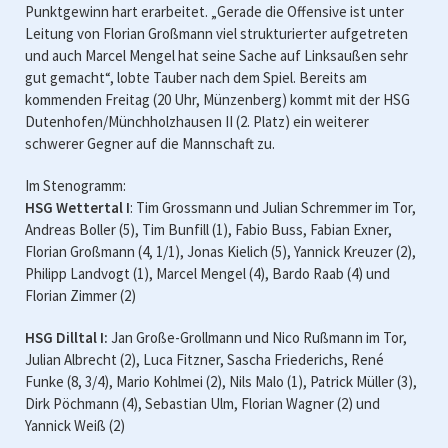
Punktgewinn hart erarbeitet. „Gerade die Offensive ist unter
Leitung von Florian Großmann viel strukturierter aufgetreten
und auch Marcel Mengel hat seine Sache auf Linksaußen sehr
gut gemacht“, lobte Tauber nach dem Spiel. Bereits am
kommenden Freitag (20 Uhr, Münzenberg) kommt mit der HSG
Dutenhofen/Münchholzhausen II (2. Platz) ein weiterer
schwerer Gegner auf die Mannschaft zu.
Im Stenogramm:
HSG Wettertal I
: Tim Grossmann und Julian Schremmer im Tor,
Andreas Boller (5), Tim Bunfill (1), Fabio Buss, Fabian Exner,
Florian Großmann (4, 1/1), Jonas Kielich (5), Yannick Kreuzer (2),
Philipp Landvogt (1), Marcel Mengel (4), Bardo Raab (4) und
Florian Zimmer (2)
HSG Dilltal I:
Jan Große-Grollmann und Nico Rußmann im Tor,
Julian Albrecht (2), Luca Fitzner, Sascha Friederichs, René
Funke (8, 3/4), Mario Kohlmei (2), Nils Malo (1), Patrick Müller (3),
Dirk Pöchmann (4), Sebastian Ulm, Florian Wagner (2) und
Yannick Weiß (2)