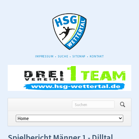
NAVIGATION
IMPRESSUM
SUCHE
SITEMAP
KONTAKT
ÜBERSPRINGEN
Navigation
überspringen
Spielbericht Männer 1 - Dilltal