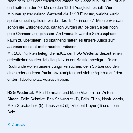
Nach dem 13:9 Zwischenstand kamen die Gäste nun Tor um Tor auf
und hatten in der 40. Minute den 13:13 Ausgleich erzielt. Vier
Minuten später gelang Wettertal die 14:13 Führung, welche wenig
später erneut egalisiert wurde. Das 15:14 in der 47. Minute war dann
schon die Entscheidung, danach wurden auf beiden Seiten noch
gute Chancen ausgelassen. An Dramatik war die Schlussphase
kaum zu überbieten, so spannend hätten es unsere Jungs zum
Jahresende nicht mehr machen müssen.
Mit 10:8 Punkten belegt die mJC1 der HSG Wettertal derzeit einen
ordentlichen vierten Tabellenplatz in der Bezirksoberliga. Für die
Rückrunde wollen unsere Jungs versuchen, dem Spitzenduo den
einen oder anderen Punkt abzuknöpfen und sich möglichst auf den
dritten Tabellenplatz vorzuschieben.
HSG Wettertal:
Mika Herrmann und Mario Vlad im Tor; Anton
Simon, Felix Schmidt, Ben Schwarzer (1), Felix Zilien, Noah Martin,
Mika Sturatschek (5), Linus Zeiß (3), Vincent Bayer (6) und Lenn
Bolz.
Zurück