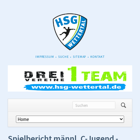
NAVIGATION
IMPRESSUM
SUCHE
SITEMAP
KONTAKT
ÜBERSPRINGEN
Navigation
überspringen
Spielbericht männl. C-Jugend -