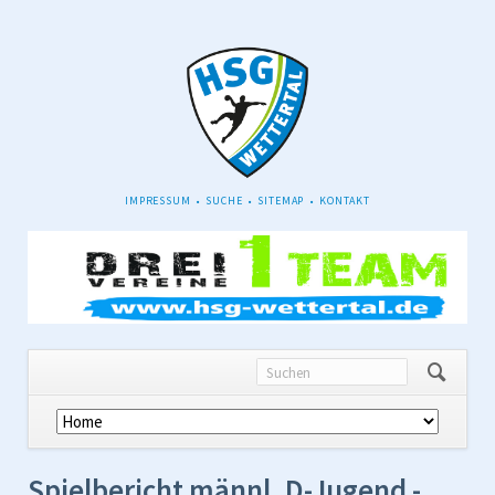
NAVIGATION
IMPRESSUM
SUCHE
SITEMAP
KONTAKT
ÜBERSPRINGEN
Navigation
überspringen
Spielbericht männl. D-Jugend -