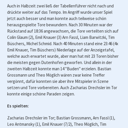
Auch in Halbzeit zwei ließ der Tabellenführer nicht nach und
drückte weiter auf das Tempo. Im Angriff wurde unser Spiel
jetzt auch besser und man konnte auch teilweise schön
herausgespielte Tore bewundern. Nach 30 Minuten war der
Rückstand auf 18:36 angewachsen, die Tore verteilten sich auf
Colin Glaum (2), Emil Knauer (3) Arn Fassl, Liam Barwitzki, Tim
Büschers, Michel Schmid. Nach 40 Minuten stand eine 23:46 (4x
Emil Knauer, Tim Büschers) Niederlage auf der Anzeigetafel,
welche auch erwartet wurde, aber man hat mit 23 Toren bisher
die meisten gegen Dutenhofen geworfen. Und allein in der
zweiten Halbzeit konnte man 14 "Buden" erzielen. Bastian
Grossmann und Theo Möglich wären zwar keine Treffer
vergönnt, dafür konnten sie aber ihre Mitspieler in Szene
setzen und Tore vorbereiten. Auch Zacharias Drechsler im Tor
konnte einige schöne Paraden zeigen.
Es spielten:
Zacharias Drechsler im Tor; Bastian Grossmann, Arn Fassl (1),
Leo Antmansky (1), Emil Knauer (7/2), Theo Möglich, Tim