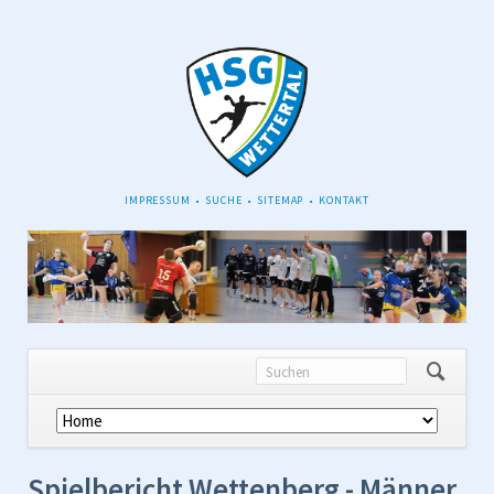
NAVIGATION
IMPRESSUM
SUCHE
SITEMAP
KONTAKT
ÜBERSPRINGEN
Navigation
überspringen
Spielbericht Wettenberg - Männer