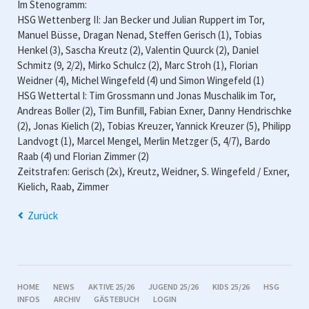
Im Stenogramm:
HSG Wettenberg II: Jan Becker und Julian Ruppert im Tor,
Manuel Büsse, Dragan Nenad, Steffen Gerisch (1), Tobias
Henkel (3), Sascha Kreutz (2), Valentin Quurck (2), Daniel
Schmitz (9, 2/2), Mirko Schulcz (2), Marc Stroh (1), Florian
Weidner (4), Michel Wingefeld (4) und Simon Wingefeld (1)
HSG Wettertal I: Tim Grossmann und Jonas Muschalik im Tor,
Andreas Boller (2), Tim Bunfill, Fabian Exner, Danny Hendrischke
(2), Jonas Kielich (2), Tobias Kreuzer, Yannick Kreuzer (5), Philipp
Landvogt (1), Marcel Mengel, Merlin Metzger (5, 4/7), Bardo
Raab (4) und Florian Zimmer (2)
Zeitstrafen: Gerisch (2x), Kreutz, Weidner, S. Wingefeld / Exner,
Kielich, Raab, Zimmer
Zurück
NAVIGATION
HOME
NEWS
AKTIVE 25/26
JUGEND 25/26
KIDS 25/26
HSG
ÜBERSPRINGEN
INFOS
ARCHIV
GÄSTEBUCH
LOGIN