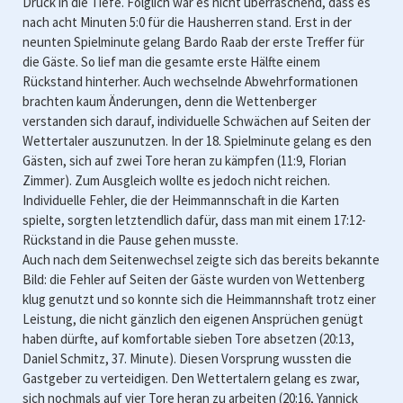
Druck in die Tiefe. Folglich war es nicht überraschend, dass es
nach acht Minuten 5:0 für die Hausherren stand. Erst in der
neunten Spielminute gelang Bardo Raab der erste Treffer für
die Gäste. So lief man die gesamte erste Hälfte einem
Rückstand hinterher. Auch wechselnde Abwehrformationen
brachten kaum Änderungen, denn die Wettenberger
verstanden sich darauf, individuelle Schwächen auf Seiten der
Wettertaler auszunutzen. In der 18. Spielminute gelang es den
Gästen, sich auf zwei Tore heran zu kämpfen (11:9, Florian
Zimmer). Zum Ausgleich wollte es jedoch nicht reichen.
Individuelle Fehler, die der Heimmannschaft in die Karten
spielte, sorgten letztendlich dafür, dass man mit einem 17:12-
Rückstand in die Pause gehen musste.
Auch nach dem Seitenwechsel zeigte sich das bereits bekannte
Bild: die Fehler auf Seiten der Gäste wurden von Wettenberg
klug genutzt und so konnte sich die Heimmannshaft trotz einer
Leistung, die nicht gänzlich den eigenen Ansprüchen genügt
haben dürfte, auf komfortable sieben Tore absetzen (20:13,
Daniel Schmitz, 37. Minute). Diesen Vorsprung wussten die
Gastgeber zu verteidigen. Den Wettertalern gelang es zwar,
sich nochmals auf vier Tore heran zu arbeiten (20:16, Yannick