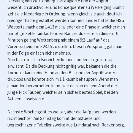
Deckung von Wettenberg stark agierte und der Angriff
wesentlich druckvoller und konsequenter zu Werke ging. Somit
geht die Niederlage in Ordnung, wenn gleich sie auch deutlich
niedriger hätte gestaltet werden können. Leider hatte die HSG
Wettertal nach dem 14:13 mal wieder eine Phase in welcher man
unnötige Fehler am laufenden Bad produzierte. In diesen 10
Minuten gelang Wettenberg mit einem 9:2-Lauf auf das
Vorentscheidende 23:15 zu stellen. Diesen Vorsprung gab man
in der Folge einfach nicht mehr ab.
Man hatte in allen Bereichen keinen sonderlich guten Tag
erwischt. Da die Deckung nicht griffig war, bekamen die drei
Torhüter kaum eine Hand an den Ball und der Angriff war zu
drucklos und konnte sich im 1:1 kaum behaupten. Wenn man
jemanden hervorheben kann, war dies an diesem Abend der
junge Nick Tauber, welcher sein bisher bestes Spiel, bei den
Aktiven, absolvierte.
Nächste Woche geht es weiter, aber die Aufgaben werden
nicht leichter. Am Samstag kommt der aktuelle und
ungeschlagene Tabellenzweite aus Lumdatal nach Rockenberg.