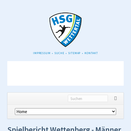
NAVIGATION
IMPRESSUM
SUCHE
SITEMAP
KONTAKT
ÜBERSPRINGEN
Navigation
überspringen
Spielbericht Wettenberg - Männer