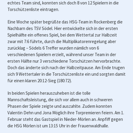
echtes Team sind, konnten sich doch 8 von 12 Spielern in die
Torschützenliste eintragen.
Eine Woche später begrüßte das HSG-Team in Rockenberg die
Nachbarn des TSV Södel. Hier entwickelte sich in der ersten
Spielhälfte ein offenes Spiel, bei dem Wettertal zur Halbzeit
zwar mit 7:6 führte, durch die Multiplikatorenregelung aber
zurücklag – Södels 6 Treffer wurden nämlich von 6
verschiedenen Spielern erzielt, während unser Team in der
ersten Hälfte nur 3 verschiedene Torschützen hervorbrachte.
Doch das änderte sich nach der Halbzeitpause. Am Ende trugen
sich 9 Wettertaler in die Torschützenliste ein und sorgten damit
für einen klaren 20:12-Sieg (180:72).
In beiden Spielen herauszuheben ist die tolle
Mannschaftsleistung, die sich vor allem auch in schweren
Phasen der Spiele zeigte und auszahlte. Zudem konnten
Valentin Dehn und Jona Möglich ihre Torpremieren feiern. Am 1.
Februar steht das Gastspiel in Nieder-Mörlen an. Anpfiff gegen
die HSG Mörlen ist um 13:15 Uhr in der Frauenwaldhalle.