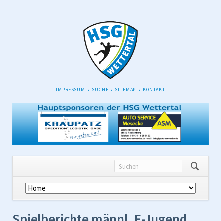
NAVIGATION
IMPRESSUM
SUCHE
SITEMAP
KONTAKT
ÜBERSPRINGEN
Navigation
überspringen
Spielberichte männl. E-Jugend