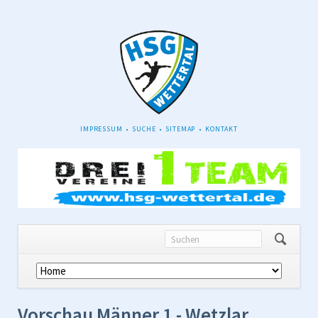
NAVIGATION
IMPRESSUM
SUCHE
SITEMAP
KONTAKT
ÜBERSPRINGEN
Navigation
überspringen
Vorschau Männer 1 - Wetzlar