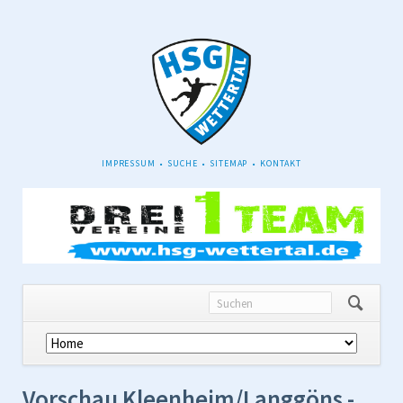
NAVIGATION
IMPRESSUM
SUCHE
SITEMAP
KONTAKT
ÜBERSPRINGEN
Navigation
überspringen
Vorschau Kleenheim/Langgöns -