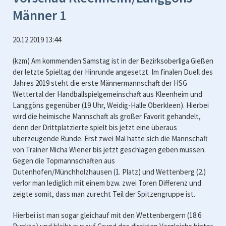
Männer 1
20.12.2019 13:44
(kzm) Am kommenden Samstag ist in der Bezirksoberliga Gießen
der letzte Spieltag der Hinrunde angesetzt. Im finalen Duell des
Jahres 2019 steht die erste Männermannschaft der HSG
Wettertal der Handballspielgemeinschaft aus Kleenheim und
Langgöns gegenüber (19 Uhr, Weidig-Halle Oberkleen). Hierbei
wird die heimische Mannschaft als großer Favorit gehandelt,
denn der Drittplatzierte spielt bis jetzt eine überaus
überzeugende Runde. Erst zwei Mal hatte sich die Mannschaft
von Trainer Micha Wiener bis jetzt geschlagen geben müssen.
Gegen die Topmannschaften aus
Dutenhofen/Münchholzhausen (1. Platz) und Wettenberg (2.)
verlor man lediglich mit einem bzw. zwei Toren Differenz und
zeigte somit, dass man zurecht Teil der Spitzengruppe ist.
Hierbei ist man sogar gleichauf mit den Wettenbergern (18:6