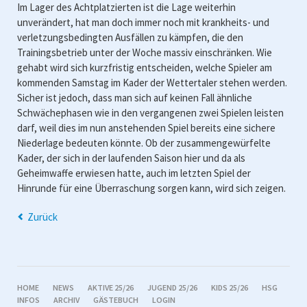
Im Lager des Achtplatzierten ist die Lage weiterhin
unverändert, hat man doch immer noch mit krankheits- und
verletzungsbedingten Ausfällen zu kämpfen, die den
Trainingsbetrieb unter der Woche massiv einschränken. Wie
gehabt wird sich kurzfristig entscheiden, welche Spieler am
kommenden Samstag im Kader der Wettertaler stehen werden.
Sicher ist jedoch, dass man sich auf keinen Fall ähnliche
Schwächephasen wie in den vergangenen zwei Spielen leisten
darf, weil dies im nun anstehenden Spiel bereits eine sichere
Niederlage bedeuten könnte. Ob der zusammengewürfelte
Kader, der sich in der laufenden Saison hier und da als
Geheimwaffe erwiesen hatte, auch im letzten Spiel der
Hinrunde für eine Überraschung sorgen kann, wird sich zeigen.
Zurück
NAVIGATION
HOME
NEWS
AKTIVE 25/26
JUGEND 25/26
KIDS 25/26
HSG
ÜBERSPRINGEN
INFOS
ARCHIV
GÄSTEBUCH
LOGIN