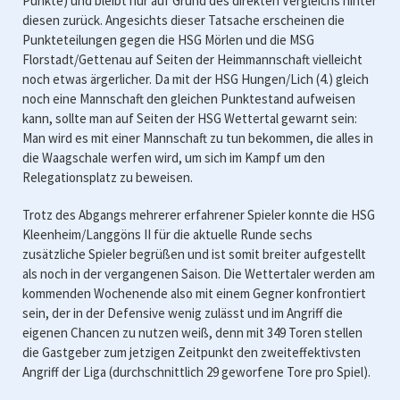
Punkte) und bleibt nur auf Grund des direkten Vergleichs hinter
diesen zurück. Angesichts dieser Tatsache erscheinen die
Punkteteilungen gegen die HSG Mörlen und die MSG
Florstadt/Gettenau auf Seiten der Heimmannschaft vielleicht
noch etwas ärgerlicher. Da mit der HSG Hungen/Lich (4.) gleich
noch eine Mannschaft den gleichen Punktestand aufweisen
kann, sollte man auf Seiten der HSG Wettertal gewarnt sein:
Man wird es mit einer Mannschaft zu tun bekommen, die alles in
die Waagschale werfen wird, um sich im Kampf um den
Relegationsplatz zu beweisen.
Trotz des Abgangs mehrerer erfahrener Spieler konnte die HSG
Kleenheim/Langgöns II für die aktuelle Runde sechs
zusätzliche Spieler begrüßen und ist somit breiter aufgestellt
als noch in der vergangenen Saison. Die Wettertaler werden am
kommenden Wochenende also mit einem Gegner konfrontiert
sein, der in der Defensive wenig zulässt und im Angriff die
eigenen Chancen zu nutzen weiß, denn mit 349 Toren stellen
die Gastgeber zum jetzigen Zeitpunkt den zweiteffektivsten
Angriff der Liga (durchschnittlich 29 geworfene Tore pro Spiel).