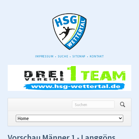
NAVIGATION
IMPRESSUM
SUCHE
SITEMAP
KONTAKT
ÜBERSPRINGEN
Navigation
überspringen
Vorschau Männer 1 - Langgöns