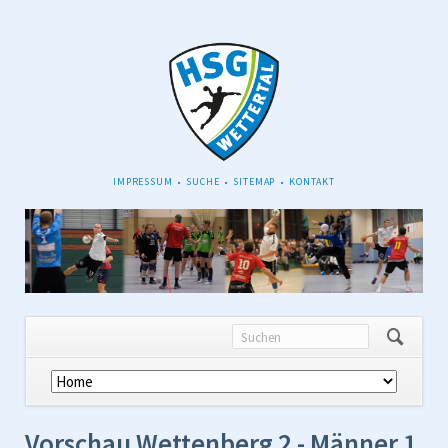
NAVIGATION
IMPRESSUM
SUCHE
SITEMAP
KONTAKT
ÜBERSPRINGEN
Navigation
überspringen
Vorschau Wettenberg 2 - Männer 1