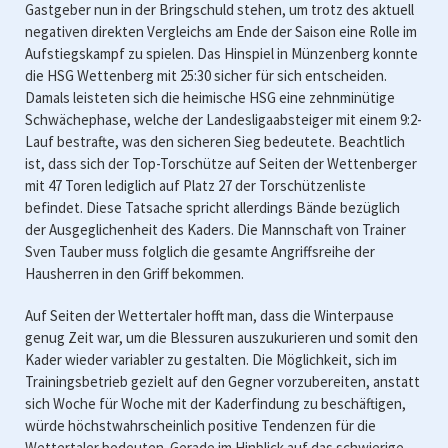
Gastgeber nun in der Bringschuld stehen, um trotz des aktuell
negativen direkten Vergleichs am Ende der Saison eine Rolle im
Aufstiegskampf zu spielen. Das Hinspiel in Münzenberg konnte
die HSG Wettenberg mit 25:30 sicher für sich entscheiden.
Damals leisteten sich die heimische HSG eine zehnminütige
Schwächephase, welche der Landesligaabsteiger mit einem 9:2-
Lauf bestrafte, was den sicheren Sieg bedeutete. Beachtlich
ist, dass sich der Top-Torschütze auf Seiten der Wettenberger
mit 47 Toren lediglich auf Platz 27 der Torschützenliste
befindet. Diese Tatsache spricht allerdings Bände bezüglich
der Ausgeglichenheit des Kaders. Die Mannschaft von Trainer
Sven Tauber muss folglich die gesamte Angriffsreihe der
Hausherren in den Griff bekommen.
Auf Seiten der Wettertaler hofft man, dass die Winterpause
genug Zeit war, um die Blessuren auszukurieren und somit den
Kader wieder variabler zu gestalten. Die Möglichkeit, sich im
Trainingsbetrieb gezielt auf den Gegner vorzubereiten, anstatt
sich Woche für Woche mit der Kaderfindung zu beschäftigen,
würde höchstwahrscheinlich positive Tendenzen für die
Wettertaler bedeuten. Gerade im Hinblick auf das schwierige