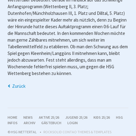
Anfangsprogramm (Wettenberg II, 3. Platz;
Dutenhofen/Münchholzhausen III, 1. Platz und Dilltal, 5. Platz)
wäre ein eingespielter Kader mehr als nützlich, denn zu Beginn
der Hinrunde hatte dieses Auftaktprogramm einen 0:6-Lauf für
die Mannschaft bedeutet. In den kommenden Wochen möchte
man gerne Zählbares mitnehmen, um sich weiter im
Tabellenmittelfeld zu etablieren. Ob man den Schwung aus dem
Spiel gegen Kleenheim/Langgöns II mitnehmen kann, bleibt
jedoch abzuwarten. Fest steht allerdings, dass man am
Wochenende fehlerfrei spielen muss, um gegen die HSG
Wettenberg bestehen zu können.
Zurück
NAVIGATION
HOME
NEWS
AKTIVE 25/26
JUGEND 25/26
KIDS 25/26
HSG
ÜBERSPRINGEN
INFOS
ARCHIV
GÄSTEBUCH
LOGIN
© HSG WETTERTAL
ROCKSOLID CONTAO THEMES & TEMPLATES