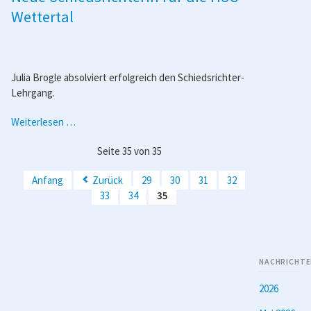
Männer
Wettertal
2
Julia Brogle absolviert erfolgreich den Schiedsrichter-
Lehrgang.
Neue
Weiterlesen …
Schiedsrichterin
Seite 35 von 35
für
die
Anfang
Zurück
29
30
31
32
HSG
33
34
35
Wettertal
NACHRICHTE
2026