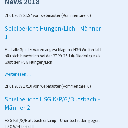
News 2018
21.01.2018 21:57
von
webmaster
(Kommentare: 0)
Spielbericht Hungen/Lich - Männer
1
Fast alle Spieler waren angeschlagen / HSG Wettertal I
hält sich beachtlich bei der 27:29 (15:14)-Niederlage als
Gast der HSG Hungen/Lich
Spielbericht
Weiterlesen …
Hungen/Lich
21.01.2018 17:10
von
webmaster
(Kommentare: 0)
-
Männer
Spielbericht HSG K/P/G/Butzbach -
1
Männer 2
HSG K/P/G/Butzbach erkämpft Unentschieden gegen
HSG Wettertal II