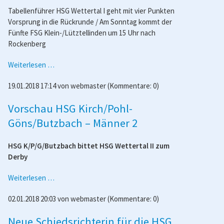
Tabellenführer HSG Wettertal I geht mit vier Punkten
Vorsprung in die Rückrunde / Am Sonntag kommt der
Fünfte FSG Klein-/Lütztellinden um 15 Uhr nach
Rockenberg
Vorschau
Weiterlesen …
Frauen
19.01.2018 17:14
von
webmaster
(Kommentare: 0)
1
-
Vorschau HSG Kirch/Pohl-
FSG
Klein/Lützelinden
Göns/Butzbach – Männer 2
HSG K/P/G/Butzbach bittet HSG Wettertal II zum
Derby
Vorschau
Weiterlesen …
HSG
02.01.2018 20:03
von
webmaster
(Kommentare: 0)
Kirch/Pohl-
Göns/Butzbach
Neue Schiedsrichterin für die HSG
–