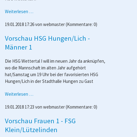
Spielbericht
Weiterlesen …
HSG
19.01.2018 17:26
von
webmaster
(Kommentare: 0)
K/P/G/Butzbach
-
Vorschau HSG Hungen/Lich -
Männer
2
Männer 1
Die HSG Wettertal I will im neuen Jahr da anknüpfen,
wo die Mannschaft im alten Jahr aufgehört
hat/Samstag um 19 Uhr bei der favorisierten HSG
Hungen/Lich in der Stadthalle Hungen zu Gast
Vorschau
Weiterlesen …
HSG
19.01.2018 17:23
von
webmaster
(Kommentare: 0)
Hungen/Lich
-
Vorschau Frauen 1 - FSG
Männer
1
Klein/Lützelinden