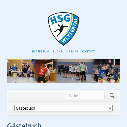
NAVIGATION
IMPRESSUM
SUCHE
SITEMAP
KONTAKT
ÜBERSPRINGEN
Navigation
überspringen
Gästebuch