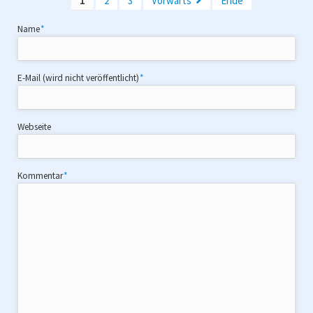
1
2
3
Vorwärts
Ende
Pflichtfeld
Name
*
Pflichtfeld
E-Mail (wird nicht veröffentlicht)
*
Webseite
Pflichtfeld
Kommentar
*