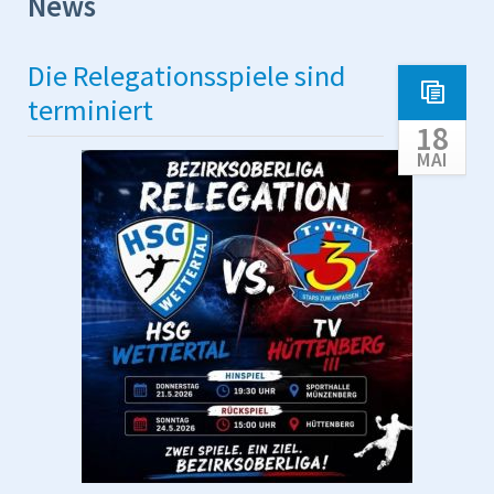
News
Die Relegationsspiele sind
terminiert
18
MAI