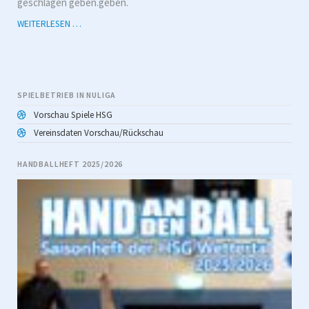
geschlagen geben.geben.
SPIELBERICHT:
WEITERLESEN …
HSG
WETTERTAL
–
TSG
1883
SPIELBETRIEB IN NULIGA
LOLLAR
Vorschau Spiele HSG
Vereinsdaten Vorschau/Rückschau
HANDBALLHEFT 2025/2026