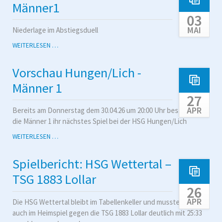
HSG
Männer1
MÖRLEN
03
MAI
Niederlage im Abstiegsduell
SPIELBERICHT
WEITERLESEN …
HUNGEN/LICH
-
Vorschau Hungen/Lich -
MÄNNER1
Männer 1
27
APR
Bereits am Donnerstag dem 30.04.26 um 20:00 Uhr bestreiten
die Männer 1 ihr nächstes Spiel bei der HSG Hungen/Lich
VORSCHAU
WEITERLESEN …
HUNGEN/LICH
-
Spielbericht: HSG Wettertal –
MÄNNER
1
TSG 1883 Lollar
26
APR
Die HSG Wettertal bleibt im Tabellenkeller und musste sich
auch im Heimspiel gegen die TSG 1883 Lollar deutlich mit 25:33