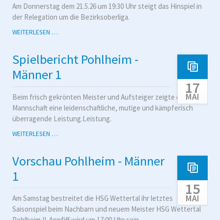
Am Donnerstag dem 21.5.26 um 19:30 Uhr steigt das Hinspiel in
der Relegation um die Bezirksoberliga.
DIE
WEITERLESEN …
RELEGATIONSSPIELE
SIND
Spielbericht Pohlheim -
TERMINIERT
Männer 1
17
MAI
Beim frisch gekrönten Meister und Aufsteiger zeigte die
Mannschaft eine leidenschaftliche, mutige und kämpferisch
überragende Leistung.Leistung.
SPIELBERICHT
WEITERLESEN …
POHLHEIM
-
Vorschau Pohlheim - Männer
MÄNNER
1
1
15
MAI
Am Samstag bestreitet die HSG Wettertal ihr letztes
Saisonspiel beim Nachbarn und neuem Meister HSG Wettertal
Pohlheim II. Anpfiff wird um 17:00 Uhr sein.