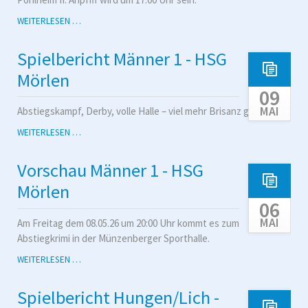
VORSCHAU
WEITERLESEN …
POHLHEIM
-
Spielbericht Männer 1 - HSG
MÄNNER
1
Mörlen
09
MAI
Abstiegskampf, Derby, volle Halle – viel mehr Brisanz ging kaum.
SPIELBERICHT
WEITERLESEN …
MÄNNER
1
Vorschau Männer 1 - HSG
-
HSG
Mörlen
MÖRLEN
06
MAI
Am Freitag dem 08.05.26 um 20:00 Uhr kommt es zum
Abstiegkrimi in der Münzenberger Sporthalle.
VORSCHAU
WEITERLESEN …
MÄNNER
1
Spielbericht Hungen/Lich -
-