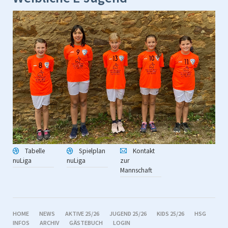
Tabelle
Spielplan
Kontakt
nuLiga
nuLiga
zur
Mannschaft
NAVIGATION
HOME
NEWS
AKTIVE 25/26
JUGEND 25/26
KIDS 25/26
HSG
ÜBERSPRINGEN
INFOS
ARCHIV
GÄSTEBUCH
LOGIN