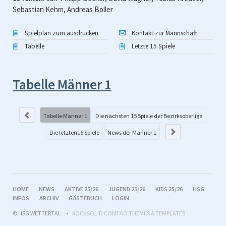
Sebastian Kehm, Andreas Boller
Spielplan zum ausdrucken
Kontakt zur Mannschaft
Tabelle
Letzte 15 Spiele
Tabelle Männer 1
Di
Be
Tabelle Männer 1
Die nächsten 15 Spiele der Bezirksoberliga
Die letzten15 Spiele
News der Männer 1
NAVIGATION
HOME
NEWS
AKTIVE 25/26
JUGEND 25/26
KIDS 25/26
HSG
ÜBERSPRINGEN
INFOS
ARCHIV
GÄSTEBUCH
LOGIN
© HSG WETTERTAL
ROCKSOLID CONTAO THEMES & TEMPLATES
1