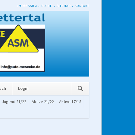
NAVIGATION
IMPRESSUM
SUCHE
SITEMAP
KONTAKT
ÜBERSPRINGEN
Navigation
uch
Login
überspringen
Jugend 21/22
Aktive 21/22
Aktive 17/18
Navigation
überspringen