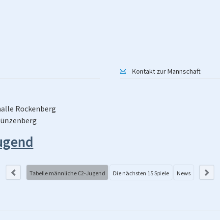
Kontakt zur Mannschaft
lhalle Rockenberg
 Münzenberg
Jugend
Tabelle männliche C2-Jugend
Die nächsten 15 Spiele
News