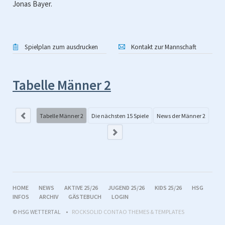
Jonas Bayer.
Spielplan zum ausdrucken
Kontakt zur Mannschaft
Tabelle Männer 2
Di
Tabelle Männer 2
Die nächsten 15 Spiele
News der Männer 2
uern
NAVIGATION
HOME
NEWS
AKTIVE 25/26
JUGEND 25/26
KIDS 25/26
HSG
ÜBERSPRINGEN
INFOS
ARCHIV
GÄSTEBUCH
LOGIN
© HSG WETTERTAL
ROCKSOLID CONTAO THEMES & TEMPLATES