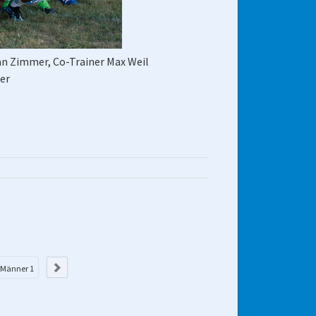
an Zimmer, Co-Trainer Max Weil
er
Die nächsten
 Männer 1