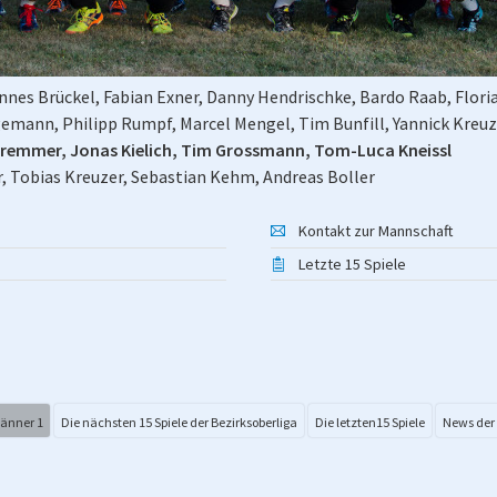
nnes Brückel, Fabian Exner, Danny Hendrischke, Bardo Raab, Flori
gemann, Philipp Rumpf, Marcel Mengel, Tim Bunfill, Yannick Kreuz
chremmer, Jonas Kielich, Tim Grossmann, Tom-Luca Kneissl
, Tobias Kreuzer, Sebastian Kehm, Andreas Boller
Kontakt zur Mannschaft
Letzte 15 Spiele
Männer 1
Die nächsten 15 Spiele der Bezirksoberliga
Die letzten15 Spiele
News der