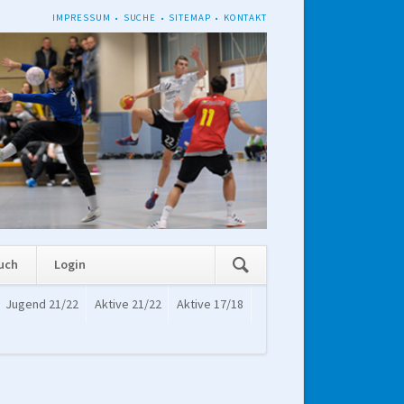
NAVIGATION
IMPRESSUM
SUCHE
SITEMAP
KONTAKT
ÜBERSPRINGEN
Navigation
uch
Login
überspringen
Jugend 21/22
Aktive 21/22
Aktive 17/18
Navigation
überspringen