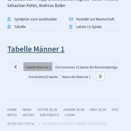
Sebastian Kehm, Andreas Boller
Spielplan zum ausdrucken
Kontakt zur Mannschaft
Tabelle
Letzte 15 Spiele
Tabelle Männer 1
Di
Be
Tabelle Männer 1
Die nächsten 15 Spiele der Bezirksoberliga
Die letzten15 Spiele
News der Männer 1
NAVIGATION
HOME
NEWS
AKTIVE 25/26
JUGEND 25/26
KIDS 25/26
HSG
ÜBERSPRINGEN
INFOS
ARCHIV
GÄSTEBUCH
LOGIN
t
© HSG WETTERTAL
ROCKSOLID CONTAO THEMES & TEMPLATES