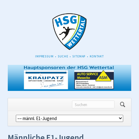
NAVIGATION
IMPRESSUM
SUCHE
SITEMAP
KONTAKT
ÜBERSPRINGEN
Navigation
überspringen
Männliche E1-Jugend