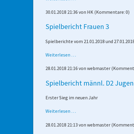
HSG
30.01.2018 21:36
von
HK
(Kommentare: 0)
Hungen/Lich
-
Spielbericht Frauen 3
männl.
Jugend
Spielberichte vom 21.01.2018 und 27.01.201
C
Spielbericht
Weiterlesen …
Frauen
28.01.2018 21:16
von
webmaster
(Kommenta
3
Spielbericht männl. D2 Jugen
Erster Sieg im neuen Jahr
Spielbericht
Weiterlesen …
männl.
28.01.2018 21:13
von
webmaster
(Kommenta
D2
Jugend