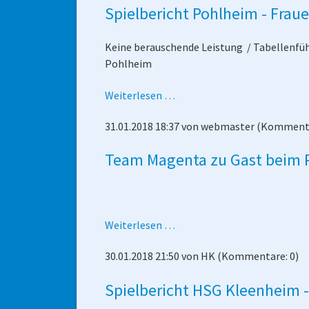
Spielbericht Pohlheim - Fraue
Keine berauschende Leistung / Tabellenführ
Pohlheim
Spielbericht
Weiterlesen …
Pohlheim
31.01.2018 18:37
von
webmaster
(Kommenta
-
Frauen
Team Magenta zu Gast beim 
1
Team
Weiterlesen …
Magenta
30.01.2018 21:50
von
HK
(Kommentare: 0)
zu
Gast
Spielbericht HSG Kleenheim 
beim
RCVI