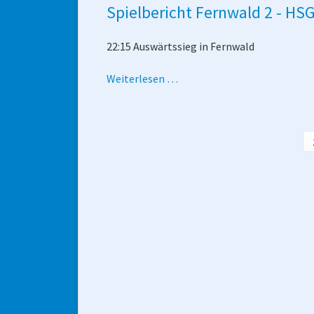
Spielbericht Fernwald 2 - HS
-
Lumdatal
22:15 Auswärtssieg in Fernwald
2
Spielbericht
Weiterlesen …
Fernwald
2
-
HSG
Frauen
2