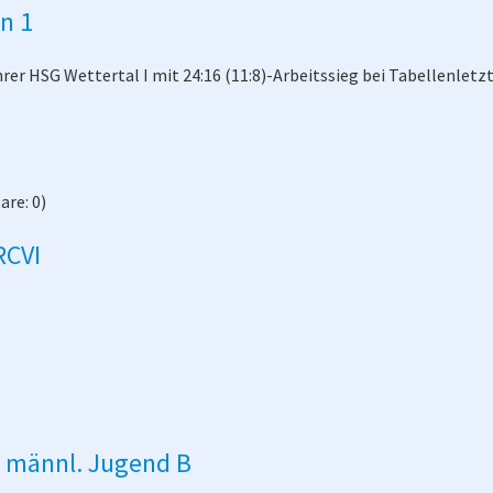
n 1
er HSG Wettertal I mit 24:16 (11:8)-Arbeitssieg bei Tabellenlet
re: 0)
RCVI
- männl. Jugend B