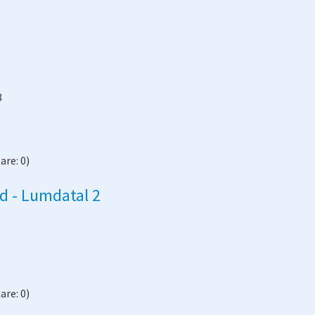
8
re: 0)
d - Lumdatal 2
re: 0)