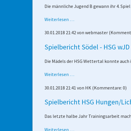
Die männliche Jugend B gewann ihr 4. Spiel
Spielbericht
Weiterlesen …
HSG
30.01.2018 21:42
von
webmaster
(Kommenta
Kleenheim
-
Spielbericht Södel - HSG wJD
männl.
Jugend
Die Mädels der HSG Wettertal konnte auch 
B
Spielbericht
Weiterlesen …
Södel
30.01.2018 21:41
von
HK
(Kommentare: 0)
-
HSG
Spielbericht HSG Hungen/Lic
wJD
Das letzte halbe Jahr Trainingsarbeit mac
Spielbericht
Weiterlesen …