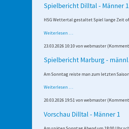
Spielbericht Dilltal - Männer 1
HSG Wettertal gestaltet Spiel lange Zeit o
Spielbericht
Weiterlesen …
Dilltal
23.03.2026 10:10
von
webmaster
(Kommenta
-
Männer
Spielbericht Marburg - männl
1
Am Sonntag reiste man zum letzten Saison
Spielbericht
Weiterlesen …
Marburg
20.03.2026 19:51
von
webmaster
(Kommenta
-
männl.
Vorschau Dilltal - Männer 1
D-
Jugend
Am späten Sonntag Abend um 18:00 Uhr schli