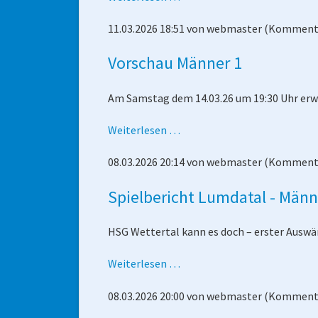
männl.
11.03.2026 18:51
von
webmaster
(Kommenta
D-
Jugend
Vorschau Männer 1
-
Kirchhain/Neustadt
Am Samstag dem 14.03.26 um 19:30 Uhr erwar
Vorschau
Weiterlesen …
Männer
08.03.2026 20:14
von
webmaster
(Kommenta
1
Spielbericht Lumdatal - Männ
HSG Wettertal kann es doch – erster Auswä
Spielbericht
Weiterlesen …
Lumdatal
08.03.2026 20:00
von
webmaster
(Kommenta
-
Männer