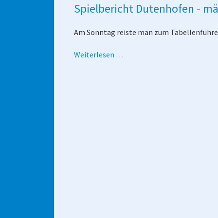
Spielbericht Dutenhofen - m
1
Am Sonntag reiste man zum Tabellenführe
Spielbericht
Weiterlesen …
Dutenhofen
-
männl.
D-
Jugend