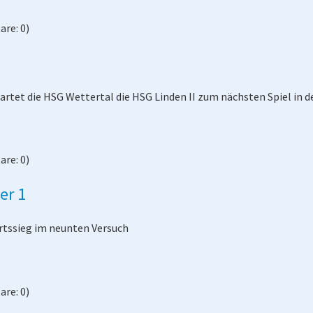
re: 0)
tet die HSG Wettertal die HSG Linden II zum nächsten Spiel in d
re: 0)
er 1
rtssieg im neunten Versuch
re: 0)