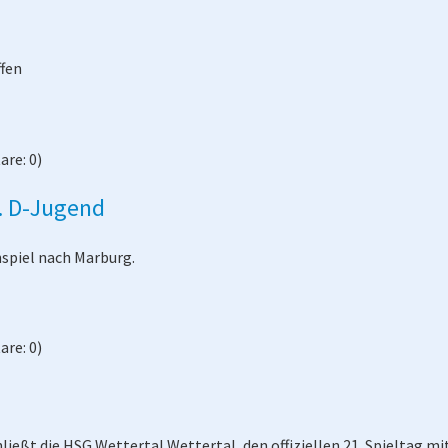
ffen
re: 0)
. D-Jugend
spiel nach Marburg.
re: 0)
eßt die HSG Wettertal Wettertal, den offiziellen 21. Spieltag mi