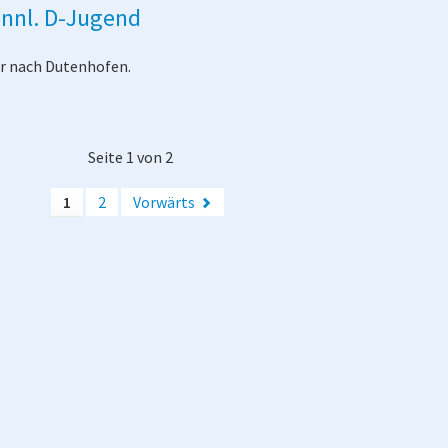
ännl. D-Jugend
r nach Dutenhofen.
Seite 1 von 2
1
2
Vorwärts