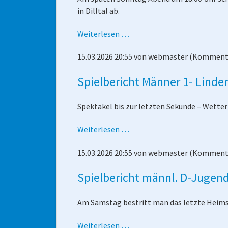
in Dilltal ab.
Vorschau
Weiterlesen …
Dilltal
15.03.2026 20:55
von
webmaster
(Kommenta
-
Männer
Spielbericht Männer 1- Linde
1
Spektakel bis zur letzten Sekunde – Wetter
Spielbericht
Weiterlesen …
Männer
15.03.2026 20:55
von
webmaster
(Kommenta
1-
Linden
Spielbericht männl. D-Jugend
Am Samstag bestritt man das letzte Heims
Spielbericht
Weiterlesen …