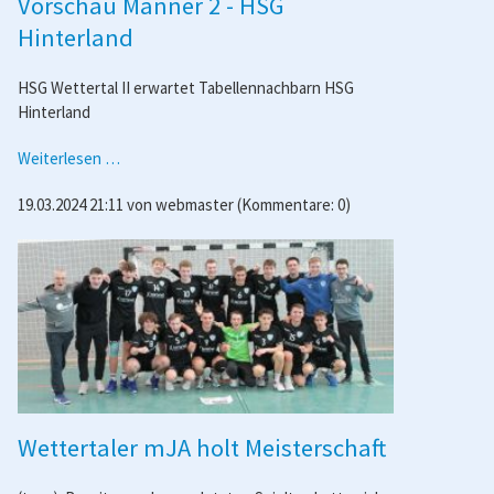
Vorschau Männer 2 - HSG
1
Hinterland
HSG Wettertal II erwartet Tabellennachbarn HSG
Hinterland
Vorschau
Weiterlesen …
Männer
19.03.2024 21:11
von
webmaster
(Kommentare: 0)
2
-
HSG
Hinterland
Wettertaler mJA holt Meisterschaft