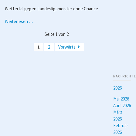
Wettertal gegen Landesligameister ohne Chance
Spielbericht
Weiterlesen …
Frauen
Seite 1 von 2
1
-
1
2
Vorwärts
Hungen/Lich
NACHRICHTE
2026
Mai 2026
April 2026
März
2026
Februar
2026