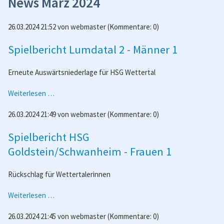
News März 2024
26.03.2024 21:52
von
webmaster
(Kommentare: 0)
Spielbericht Lumdatal 2 - Männer 1
Erneute Auswärtsniederlage für HSG Wettertal
Spielbericht
Weiterlesen …
Lumdatal
26.03.2024 21:49
von
webmaster
(Kommentare: 0)
2
-
Spielbericht HSG
Männer
1
Goldstein/Schwanheim - Frauen 1
Rückschlag für Wettertalerinnen
Spielbericht
Weiterlesen …
HSG
26.03.2024 21:45
von
webmaster
(Kommentare: 0)
Goldstein/Schwanheim