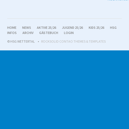
NAVIGATION
HOME
NEWS
AKTIVE 25/26
JUGEND 25/26
KIDS 25/26
HSG
ÜBERSPRINGEN
INFOS
ARCHIV
GÄSTEBUCH
LOGIN
© HSG WETTERTAL
ROCKSOLID CONTAO THEMES & TEMPLATES