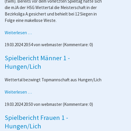
(twm). Bereits vor dem vorletzten Spieltag hatte sich
die mJA der HSG Wettertal die Meisterschaft in der
Bezirksliga A gesichert und behielt bei 12 Siegen in
Folge eine makellose Weste.
Wettertaler
Weiterlesen …
mJA
19.03.2024 20:54
von
webmaster
(Kommentare: 0)
holt
Meisterschaft
Spielbericht Männer 1 -
Hungen/Lich
Wettertal bezwingt Topmannschaft aus Hungen/Lich
Spielbericht
Weiterlesen …
Männer
19.03.2024 20:50
von
webmaster
(Kommentare: 0)
1
-
Spielbericht Frauen 1 -
Hungen/Lich
Hungen/Lich