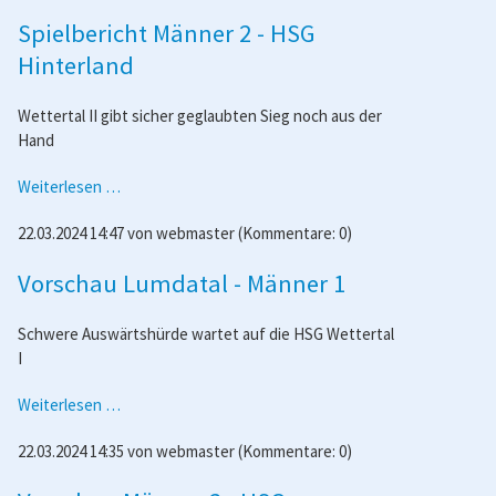
-
Spielbericht Männer 2 - HSG
Frauen
1
Hinterland
Wettertal II gibt sicher geglaubten Sieg noch aus der
Hand
Spielbericht
Weiterlesen …
Männer
22.03.2024 14:47
von
webmaster
(Kommentare: 0)
2
-
Vorschau Lumdatal - Männer 1
HSG
Hinterland
Schwere Auswärtshürde wartet auf die HSG Wettertal
I
Vorschau
Weiterlesen …
Lumdatal
22.03.2024 14:35
von
webmaster
(Kommentare: 0)
-
Männer