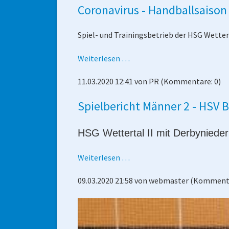
Coronavirus - Handballsaison
Spiel- und Trainingsbetrieb der HSG Wettert
Coronavirus
Weiterlesen …
-
11.03.2020 12:41
von
PR
(Kommentare: 0)
Handballsaison
2019/2020
Spielbericht Männer 2 - HSV 
wurde
vorzeitig
beendet
HSG Wettertal II mit Derbyniede
Spielbericht
Weiterlesen …
Männer
09.03.2020 21:58
von
webmaster
(Kommenta
2
-
HSV
Butzbach/Degerfeld