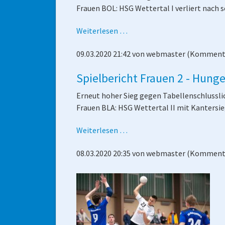
Frauen BOL: HSG Wettertal I verliert nach 
Spielbericht
Weiterlesen …
Frauen
09.03.2020 21:42
von
webmaster
(Kommenta
1
-
Spielbericht Frauen 2 - Hunge
Hungen/Lich
1
Erneut hoher Sieg gegen Tabellenschlussli
Frauen BLA: HSG Wettertal II mit Kantersi
Spielbericht
Weiterlesen …
Frauen
08.03.2020 20:35
von
webmaster
(Kommenta
2
-
Hungen/Lich
2