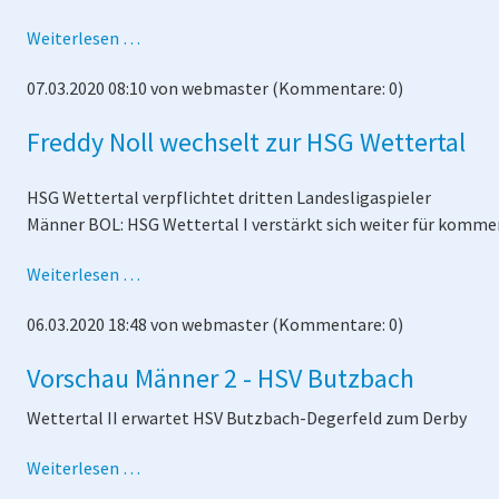
Spielbericht
Weiterlesen …
Männer
07.03.2020 08:10
von
webmaster
(Kommentare: 0)
1
-
Freddy Noll wechselt zur HSG Wettertal
Rechtenbach
HSG Wettertal verpflichtet dritten Landesligaspieler
Männer BOL: HSG Wettertal I verstärkt sich weiter für komme
Freddy
Weiterlesen …
Noll
06.03.2020 18:48
von
webmaster
(Kommentare: 0)
wechselt
zur
Vorschau Männer 2 - HSV Butzbach
HSG
Wettertal
Wettertal II erwartet HSV Butzbach-Degerfeld zum Derby
Vorschau
Weiterlesen …
Männer