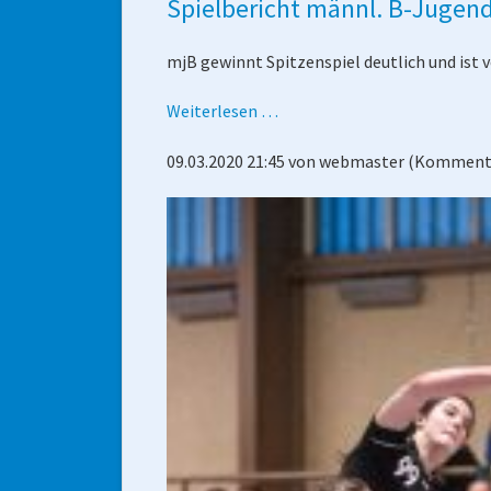
Spielbericht männl. B-Jugend
mjB gewinnt Spitzenspiel deutlich und ist v
Spielbericht
Weiterlesen …
männl.
09.03.2020 21:45
von
webmaster
(Kommenta
B-
Jugend
-
Griedel/Mörlen