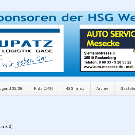
ugend 25/26
Kids 25/26
HSG Infos
Archiv
Gästeb
re: 0)