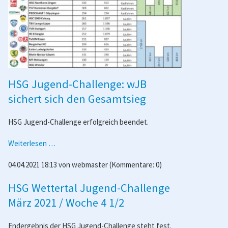
HSG Jugend-Challenge: wJB
sichert sich den Gesamtsieg
HSG Jugend-Challenge erfolgreich beendet.
HSG
Weiterlesen …
Jugend-
04.04.2021 18:13
von
webmaster
(Kommentare: 0)
Challenge:
wJB
HSG Wettertal Jugend-Challenge
sichert
sich
März 2021 / Woche 4 1/2
den
Gesamtsieg
Endergebnis der HSG Jugend-Challenge steht fest.