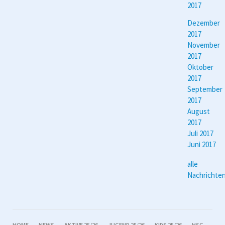
2017
Dezember
2017
November
2017
Oktober
2017
September
2017
August
2017
Juli 2017
Juni 2017
alle
Nachrichte
NAVIGATION
HOME
NEWS
AKTIVE 25/26
JUGEND 25/26
KIDS 25/26
HSG