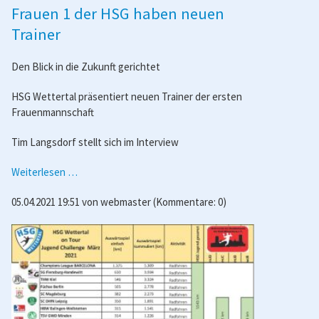
Frauen 1 der HSG haben neuen
Trainer
Den Blick in die Zukunft gerichtet
HSG Wettertal präsentiert neuen Trainer der ersten
Frauenmannschaft
Tim Langsdorf stellt sich im Interview
Frauen
Weiterlesen …
1
05.04.2021 19:51
von
webmaster
(Kommentare: 0)
der
HSG
haben
neuen
Trainer