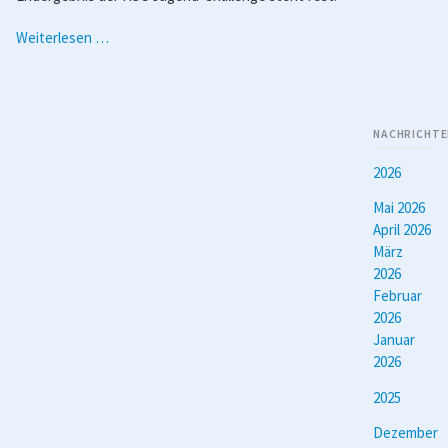
HSG
Weiterlesen …
Wettertal
Jugend-
Challenge
März
NACHRICHTE
2021
/
2026
Woche
Mai 2026
4
April 2026
1/2
März
2026
Februar
2026
Januar
2026
2025
Dezember