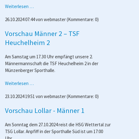
Spielbericht
Weiterlesen …
Männer
26.10.2024 07:44
von
webmaster
(Kommentare: 0)
2
–
Vorschau Männer 2 – TSF
Heuchelheim
2
Heuchelheim 2
Am Samstag um 17.30 Uhr empfängt unsere 2.
Männermannschaft die TSF Heuchelheim 2 in der
Münzenberger Sporthalle.
Vorschau
Weiterlesen …
Männer
23.10.2024 19:51
von
webmaster
(Kommentare: 0)
2
–
Vorschau Lollar - Männer 1
TSF
Heuchelheim
2
Am Sonntag dem 27.10.2024 reist die HSG Wettertal zur
TSG Lollar. Anpfiff in der Sporthalle Süd ist um 17:00
Uhr.