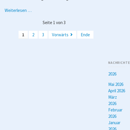
Spielbericht
Weiterlesen …
Männer
Seite 1 von 3
1
-
1
2
3
Vorwärts
Ende
Wettenberg
2
NACHRICHTE
2026
Mai 2026
April 2026
März
2026
Februar
2026
Januar
2026