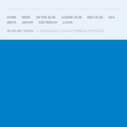
NAVIGATION
HOME
NEWS
AKTIVE 25/26
JUGEND 25/26
KIDS 25/26
HSG
ÜBERSPRINGEN
INFOS
ARCHIV
GÄSTEBUCH
LOGIN
© HSG WETTERTAL
ROCKSOLID CONTAO THEMES & TEMPLATES