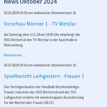
News Oktober 2024
30.10.2024 19:19
von
webmaster
(Kommentare: 0)
Vorschau Männer 1 - TV Wetzlar
Am Samstag dem 2.11.24 um 19:30 Uhr empfangt die
HSG Wettertal den TV Wetzlar in der Sporthalle in
Münzenberg.
Vorschau
Weiterlesen …
Männer
30.10.2024 19:16
von
webmaster
(Kommentare: 0)
1
-
Spielbericht Leihgestern - Frauen 1
TV
Wetzlar
Das Verfolgerduell in der Handball-Bezirksoberliga-
Frauen zwischen der HSG Wettertal und der TSG
Leihgestern endete mit einem knappen Auswärtssieg
für die Wettertaler Frauen (26:27).