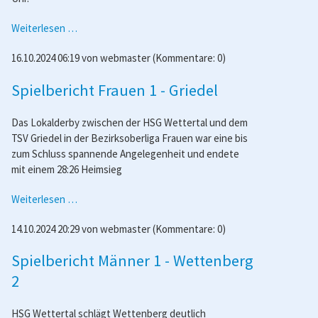
Vorschau
Weiterlesen …
Lollar
16.10.2024 06:19
von
webmaster
(Kommentare: 0)
-
Männer
Spielbericht Frauen 1 - Griedel
1
Das Lokalderby zwischen der HSG Wettertal und dem
TSV Griedel in der Bezirksoberliga Frauen war eine bis
zum Schluss spannende Angelegenheit und endete
mit einem 28:26 Heimsieg
Spielbericht
Weiterlesen …
Frauen
14.10.2024 20:29
von
webmaster
(Kommentare: 0)
1
-
Spielbericht Männer 1 - Wettenberg
Griedel
2
HSG Wettertal schlägt Wettenberg deutlich