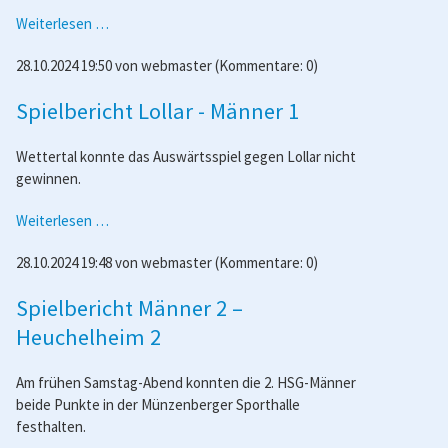
Spielbericht
Weiterlesen …
Leihgestern
28.10.2024 19:50
von
webmaster
(Kommentare: 0)
-
Frauen
Spielbericht Lollar - Männer 1
1
Wettertal konnte das Auswärtsspiel gegen Lollar nicht
gewinnen.
Spielbericht
Weiterlesen …
Lollar
28.10.2024 19:48
von
webmaster
(Kommentare: 0)
-
Männer
Spielbericht Männer 2 –
1
Heuchelheim 2
Am frühen Samstag-Abend konnten die 2. HSG-Männer
beide Punkte in der Münzenberger Sporthalle
festhalten.