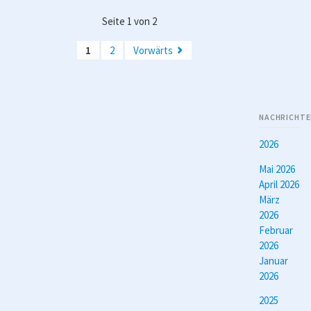
HSG
Seite 1 von 2
Mörlen
-
1
2
Vorwärts
Männer
1
NACHRICHTE
2026
Mai 2026
April 2026
März
2026
Februar
2026
Januar
2026
2025