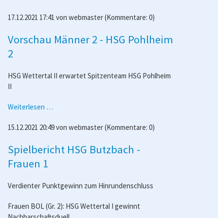
Männer
17.12.2021 17:41
von
webmaster
(Kommentare: 0)
1
gegen
Vorschau Männer 2 - HSG Pohlheim
Rechtenbach
I
2
wird
verlegt
HSG Wettertal II erwartet Spitzenteam HSG Pohlheim
II
Vorschau
Weiterlesen …
Männer
15.12.2021 20:49
von
webmaster
(Kommentare: 0)
2
-
Spielbericht HSG Butzbach -
HSG
Pohlheim
Frauen 1
2
Verdienter Punktgewinn zum Hinrundenschluss
Frauen BOL (Gr. 2): HSG Wettertal I gewinnt
Nachbarschaftsduell