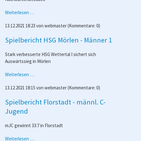
Spielbericht
Weiterlesen …
HSG
13.12.2021 18:23
von
webmaster
(Kommentare: 0)
Butzbach
-
Spielbericht HSG Mörlen - Männer 1
Frauen
1
Stark verbesserte HSG Wettertal I sichert sich
Auswärtssieg in Mörlen
Spielbericht
Weiterlesen …
HSG
13.12.2021 18:15
von
webmaster
(Kommentare: 0)
Mörlen
-
Spielbericht Florstadt - männl. C-
Männer
1
Jugend
mJC gewinnt 33:7 in Florstadt
Spielbericht
Weiterlesen …