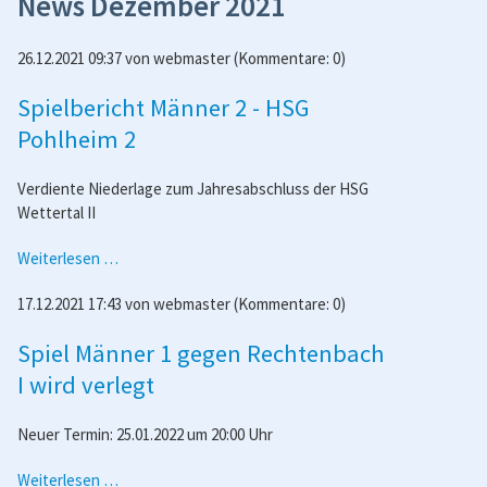
News Dezember 2021
26.12.2021 09:37
von
webmaster
(Kommentare: 0)
Spielbericht Männer 2 - HSG
Pohlheim 2
Verdiente Niederlage zum Jahresabschluss der HSG
Wettertal II
Spielbericht
Weiterlesen …
Männer
17.12.2021 17:43
von
webmaster
(Kommentare: 0)
2
-
Spiel Männer 1 gegen Rechtenbach
HSG
Pohlheim
I wird verlegt
2
Neuer Termin: 25.01.2022 um 20:00 Uhr
Spiel
Weiterlesen …