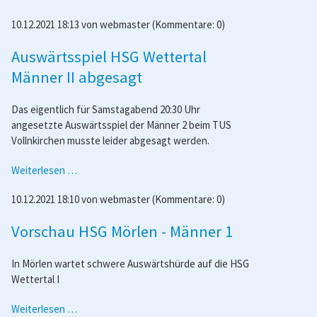
Florstadt
10.12.2021 18:13
von
webmaster
(Kommentare: 0)
-
männl.
Auswärtsspiel HSG Wettertal
C-
Jugend
Männer II abgesagt
Das eigentlich für Samstagabend 20:30 Uhr
angesetzte Auswärtsspiel der Männer 2 beim TUS
Vollnkirchen musste leider abgesagt werden.
Auswärtsspiel
Weiterlesen …
HSG
10.12.2021 18:10
von
webmaster
(Kommentare: 0)
Wettertal
Männer
Vorschau HSG Mörlen - Männer 1
II
abgesagt
In Mörlen wartet schwere Auswärtshürde auf die HSG
Wettertal I
Vorschau
Weiterlesen …