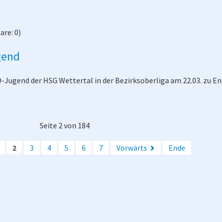
re: 0)
gend
 D-Jugend der HSG Wettertal in der Bezirksoberliga am 22.03. zu E
Seite 2 von 184
2
3
4
5
6
7
Vorwärts
Ende