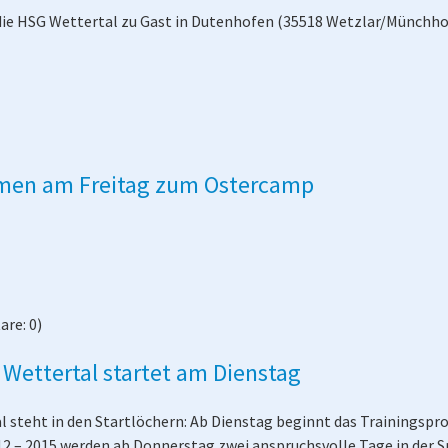
 die HSG Wettertal zu Gast in Dutenhofen (35518 Wetzlar/Münchho
mmen am Freitag zum Ostercamp
re: 0)
Wettertal startet am Dienstag
steht in den Startlöchern: Ab Dienstag beginnt das Trainingspr
12 – 2015 werden ab Donnerstag zwei anspruchsvolle Tage in der S