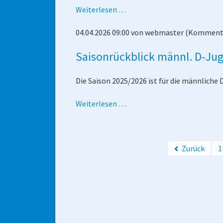
Saisonabschluss
Weiterlesen …
der
04.04.2026 09:00
von
webmaster
(Kommenta
der
weibl.
Saisonrückblick männl. D-Ju
E-
Jugend
Die Saison 2025/2026 ist für die männliche
Saisonrückblick
Weiterlesen …
männl.
D-
Jugend
Zurück
1