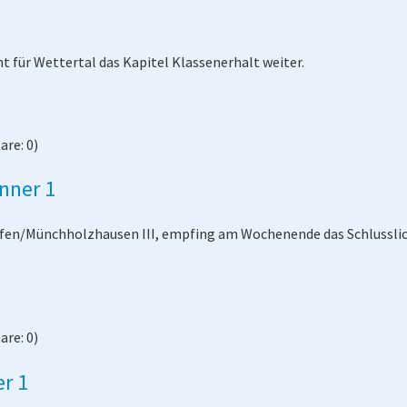
 für Wettertal das Kapitel Klassenerhalt weiter.
re: 0)
nner 1
hofen/Münchholzhausen III, empfing am Wochenende das Schlusslic
re: 0)
r 1