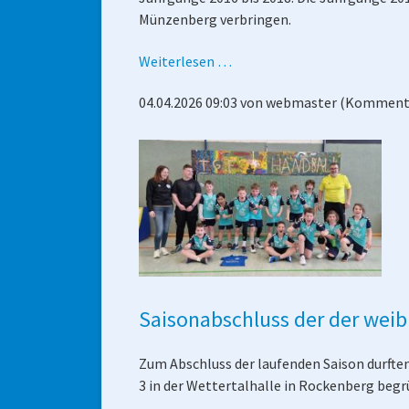
Münzenberg verbringen.
Ostercamp
Handball-
Weiterlesen …
Ostercamp
04.04.2026 09:03
von
webmaster
(Kommenta
der
HSG
Wettertal
startet
am
Dienstag
Saisonabschluss der der weib
Zum Abschluss der laufenden Saison durften
3 in der Wettertalhalle in Rockenberg begr