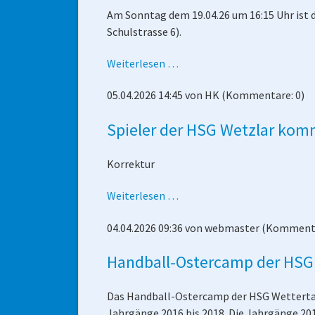
Am Sonntag dem 19.04.26 um 16:15 Uhr ist
Schulstrasse 6).
Vorschau
Weiterlesen …
Dutenhofen
05.04.2026 14:45
von
HK
(Kommentare: 0)
-
Männer
Spieler der HSG Wetzlar ko
1
Korrektur
Spieler
Weiterlesen …
der
04.04.2026 09:36
von
webmaster
(Kommenta
HSG
Wetzlar
Handball-Ostercamp der HSG 
kommen
am
Das Handball-Ostercamp der HSG Wettertal 
Freitag
Jahrgänge 2016 bis 2018. Die Jahrgänge 20
zum