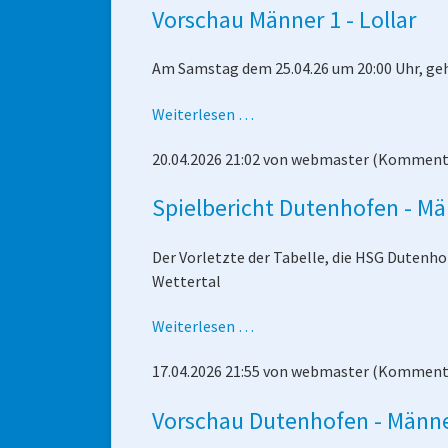
Vorschau Männer 1 - Lollar
Am Samstag dem 25.04.26 um 20:00 Uhr, geht
Vorschau
Weiterlesen …
Männer
20.04.2026 21:02
von
webmaster
(Kommenta
1
-
Spielbericht Dutenhofen - Mä
Lollar
Der Vorletzte der Tabelle, die HSG Duten
Wettertal
Spielbericht
Weiterlesen …
Dutenhofen
17.04.2026 21:55
von
webmaster
(Kommenta
-
Männer
Vorschau Dutenhofen - Männe
1